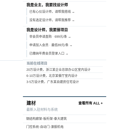
我是业主，我要找设计师
已有心仪设计师，请帮我搭线 →
没有选定设计师，请帮我推荐 →
我是设计师，我要接项目
非会员申请直购 · 699元/条 →
申请加入会员 · 最低89元/条 →
已缴纳年费会员登录入口 →
当前在线项目
20万设计费，浙江某企业总部办公区室内设计
6-10万设计费，北京某餐厅室内设计
3-5万设计费，广东某自建房住宅设计
建材
查看所有 ALL +
最新入驻材料与系统
钢结构廊架-板桁架-泰大建筑
门控系统-自动门-濠振机电