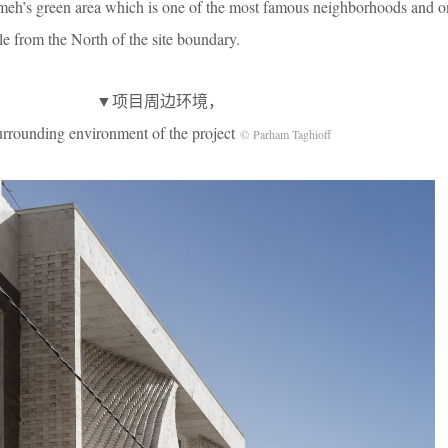
meh’s green area which is one of the most famous neighborhoods and o
ible from the North of the site boundary.
▼项目周边环境，
urrounding environment of the project
© Parham Taghioff