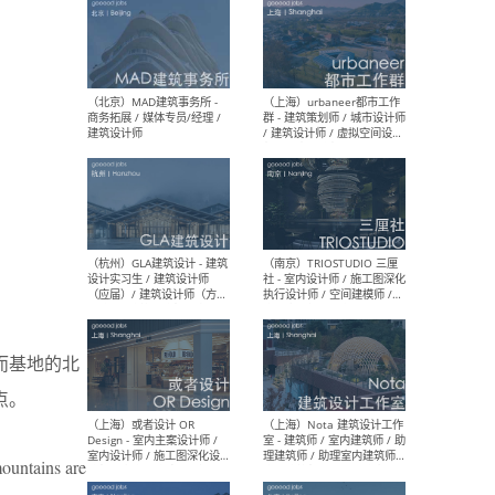
（杭州/青岛/上海/厦门/重
（上海
庆/成都）gad杰地设计 - 建
室 
筑 / 设备 / 城市设计 / 室内 /
计师
幕墙 / BIM / 成本 / 工程 / 运
生
营 / 品牌 / 观点views / 实习
等
（北京）MAT 超级建筑事务
（深圳
所 - 项目建筑师 / 初级建筑
景观
师/助理建筑师 / 室内建筑师
业设
/ 实习生
而基地的北
点。
（北京）MAD建筑事务所 -
（上
商务拓展 / 媒体专员/经理 /
群 
mountains are
建筑设计师
/ 
师 