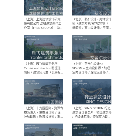
（北京）LOD朗奥建筑 - 资深
（杭
室内建筑师 / 产品研发及新
Bob
媒体运营设计师 / FF&E软装
/ 
设计师 / 深化设计师 / 实习
装设
生
（北京）SHUYAN design -
（上
项目负责人Project Manager
mea
/项目建筑师Project
/ 
Architect / 助理建筑师
师 
Assistant Architect / 创始
请）
人助理Founder's Assistant
/ 实习生Intern
（深圳）URBANUS 都市实践
（上
- 城市设计师 / 建筑师 / 景观
Atel
设计师 / 研究员
Arc