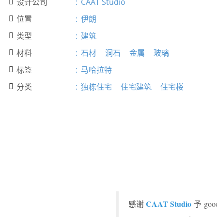
设计公司
:
CAAT Studio

位置
:
伊朗

类型
:
建筑

材料
:
石材
洞石
金属
玻璃

标签
:
马哈拉特

分类
:
独栋住宅
住宅建筑
住宅楼

CAAT Studio
感谢
予 g