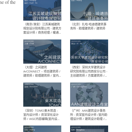
ne of the
（杭州）GLA建筑设计 - 建筑
（南京
设计实习生 / 建筑设计师
社 
（应届）/ 建筑设计师（方案
执行
设计）/ 建筑设计师（施工
实习
图）/ 结构设计师 / 给排水设
计师
（上海）或者设计 OR
（上
Design - 室内主案设计师 /
室 -
室内设计师 / 施工图深化设
理建
计师 / 室内设计助理 / 新媒
实习
体运营
请）