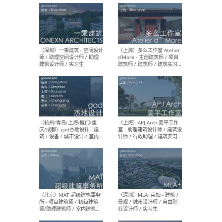
最新工作
按地区查看 ：
全部
|
北方
|
长江
|
华南
（上海）彬蔚致正建筑工作
（上海
室 – 项目建筑师 / 助理建筑
德佳
师 / 实习生
设计
（深圳）一乘建筑 - 空间设计
（上
师 / 助理空间设计师 / 助理
d’M
建筑设计师 / 实习生
建筑
生 