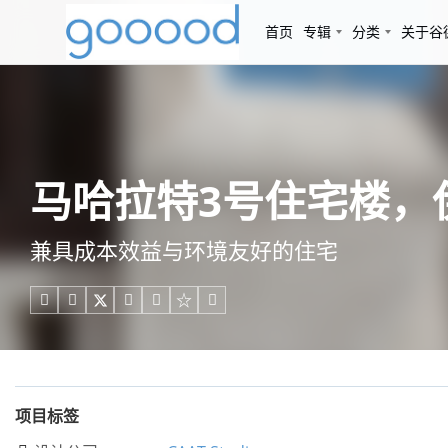
首页
专辑
分类
关于谷
马哈拉特3号住宅楼，伊朗 
兼具成本效益与环境友好的住宅





项目标签