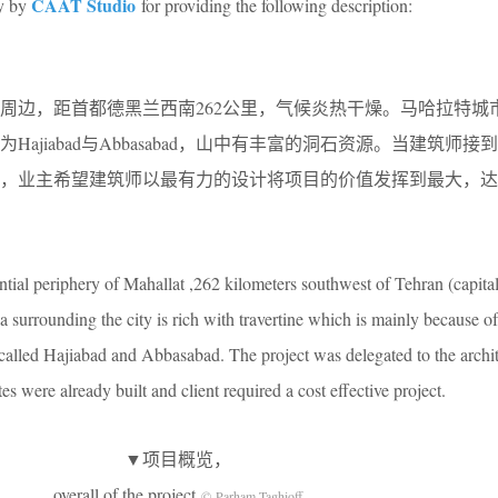
CAAT Studio
ry by
for providing the following description:
周边，距首都德黑兰西南262公里，气候炎热干燥。马哈拉特城
ajiabad与Abbasabad，山中有丰富的洞石资源。当建筑师接
成，业主希望建筑师以最有力的设计将项目的价值发挥到最大，达
ential periphery of Mahallat ,262 kilometers southwest of Tehran (capital
a surrounding the city is rich with travertine which is mainly because o
s called Hajiabad and Abbasabad. The project was delegated to the archit
es were already built and client required a cost effective project.
▼项目概览，
overall of the project
© Parham Taghioff