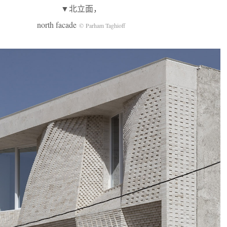
▼北立面，
north facade
© Parham Taghioff