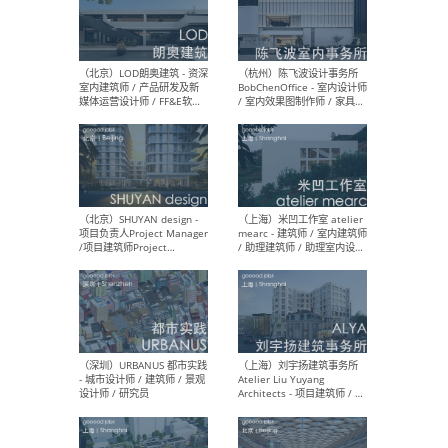
（南京/淮安）江苏美城建筑
（北
规划设计院有限公司 - 建筑方
务所
案设计师 / 商务经理 / 暖通
设计师 / 造价工程师
（大理）之间建筑
（西
ArCONNECT – 项目建筑师 /
研究
建筑师 / 助理建筑师 / 室内
主创
设计师 / 实习生
景观
施工
（深圳）TOMO東木筑造 -
（广
室内设计师 / 资深深化设计
所 
师 / AIGC内容编辑(室内设计
理设
方向) / 照明设计师 / 软装设
新媒
计师
生