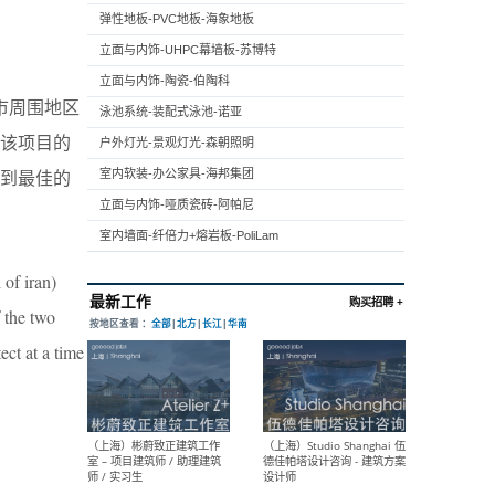
弹性地板-PVC地板-海象地板
立面与内饰-UHPC幕墙板-苏博特
立面与内饰-陶瓷-伯陶科
市周围地区
泳池系统-装配式泳池-诺亚
到该项目的
户外灯光-景观灯光-森朝照明
到最佳的
室内软装-办公家具-海邦集团
立面与内饰-哑质瓷砖-阿帕尼
室内墙面-纤倍力+熔岩板-PoliLam
 of iran)
f the two
ect at a time