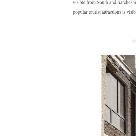
visible from South and Sarchesh
popular tourist attractions is vis
s