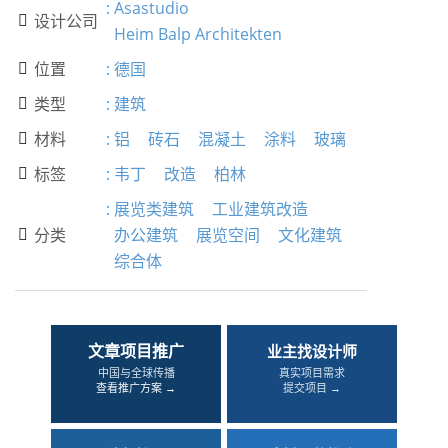
:
Asastudio
设计公司

Heim Balp Architekten
位置
:
德国

类型
:
建筑

材料
:
铝
砖石
混凝土
涂料
玻璃

标签
:
韦丁
改造
柏林

:
展览类建筑
工业建筑改造
分类
办公建筑
展览空间
文化建筑

综合体
文章项目推广
业主找设计师
中国与全球传播
真实项目需求
查看推广方案 →
提交项目 →