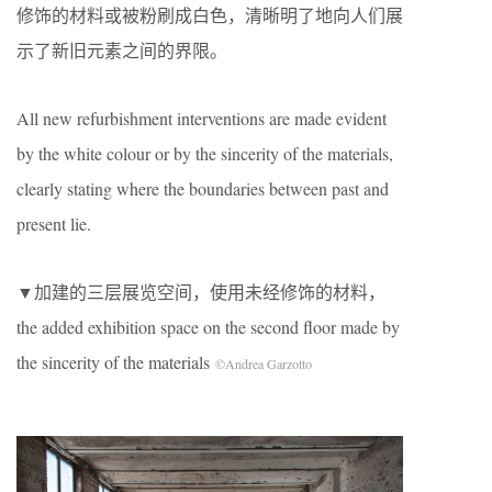
修饰的材料或被粉刷成白色，清晰明了地向人们展
示了新旧元素之间的界限。
All new refurbishment interventions are made evident
by the white colour or by the sincerity of the materials,
clearly stating where the boundaries between past and
present lie.
▼加建的三层展览空间，使用未经修饰的材料，
the added exhibition space on the second floor made by
the sincerity of the materials
©Andrea Garzotto