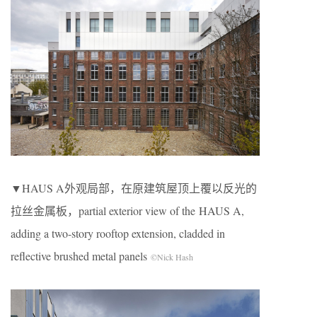
▼HAUS A外观局部，在原建筑屋顶上覆以反光的
拉丝金属板，partial exterior view of the HAUS A,
adding a two-story rooftop extension, cladded in
reflective brushed metal panels
©Nick Hash