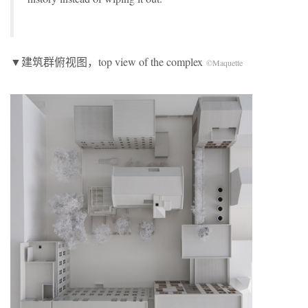
▼建筑群俯视图，top view of the complex
©Maquette