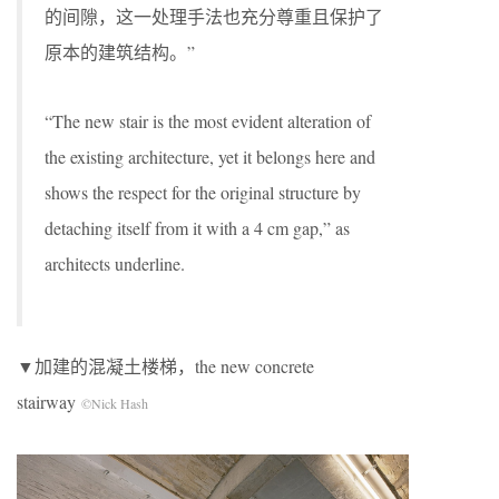
的间隙，这一处理手法也充分尊重且保护了
原本的建筑结构。”
“The new stair is the most evident alteration of
the existing architecture, yet it belongs here and
shows the respect for the original structure by
detaching itself from it with a 4 cm gap,” as
architects underline.
▼加建的混凝土楼梯，the new concrete
stairway
©Nick Hash