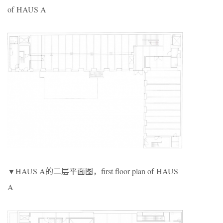
of HAUS A
▼HAUS A的二层平面图，first floor plan of HAUS
A