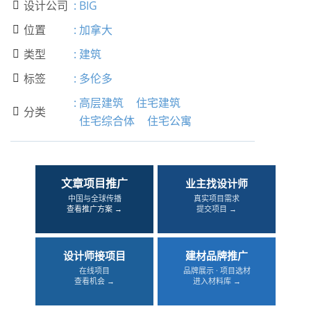
设计公司
:
BIG

位置
:
加拿大

类型
:
建筑

标签
:
多伦多

:
高层建筑
住宅建筑
分类

住宅综合体
住宅公寓
文章项目推广
业主找设计师
中国与全球传播
真实项目需求
查看推广方案 →
提交项目 →
设计师接项目
建材品牌推广
在线项目
品牌展示 · 项目选材
查看机会 →
进入材料库 →