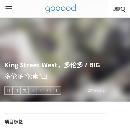
搜索
King Street West，多伦多 / BIG
多伦多“像素”山
2016-03-30





项目标签