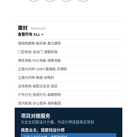
建材
Materials
查看所有 ALL +
钢结构廊架-板桁架-泰大建筑
门控系统-自动门-濠振机电
弹性地板-PVC地板-海象地板
立面与内饰-UHPC幕墙板-苏博特
立面与内饰-陶瓷-伯陶科
泳池系统-装配式泳池-诺亚
户外灯光-景观灯光-森朝照明
室内软装-办公家具-海邦集团
项目对接服务
为业主匹配设计力量，为设计师连接真实项目
我是业主，我要找设计师