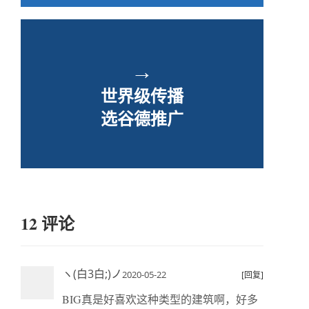
→
世界级传播
选谷德推广
12 评论
ヽ(白3白;)ノ
2020-05-22
[回复]
BIG真是好喜欢这种类型的建筑啊，好多