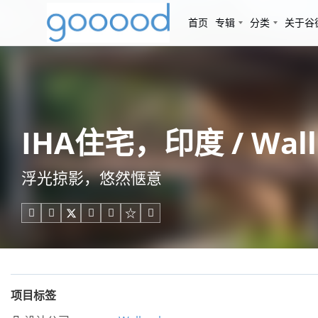
首页
专辑
分类
关于谷
IHA住宅，印度 / Wall
浮光掠影，悠然惬意





项目标签