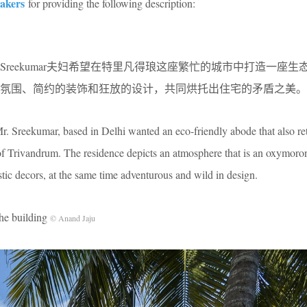
akers
for providing the following description:
lai和Sreekumar夫妇希望在特里凡得琅这座繁忙的城市中打造一座
氛围、简约的装饰和狂放的设计，共同烘托出住宅的矛盾之美。
Mr. Sreekumar, based in Delhi wanted an eco-friendly abode that also ret
 of Trivandrum. The residence depicts an atmosphere that is an oxymoron
ic decors, at the same time adventurous and wild in design.
 building
© Anand Jaju