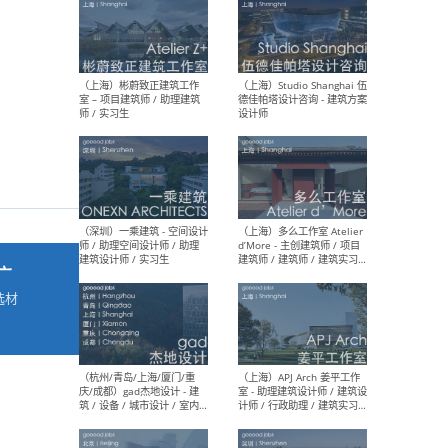
最新工作
按地区查看 ：
全部
|
北方
|
长江
|
华南
（上海）彬蔚致正建筑工作
（上海
室 – 项目建筑师 / 助理建筑
德佳
师 / 实习生
设计
广
选材
→
（深圳）一乘建筑 - 空间设计
（上
师 / 助理空间设计师 / 助理
d’M
建筑设计师 / 实习生
建筑
生 