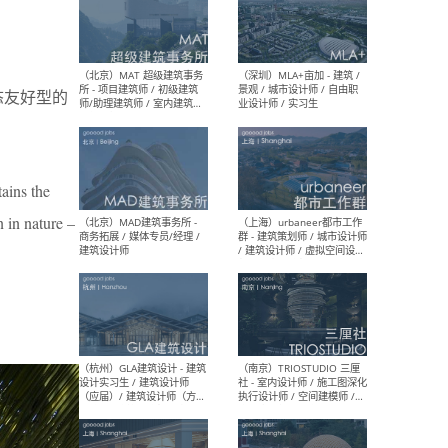
（杭州/青岛/上海/厦门/重
（上海
庆/成都）gad杰地设计 - 建
室 
生态友好型的
筑 / 设备 / 城市设计 / 室内 /
计师
幕墙 / BIM / 成本 / 工程 / 运
生
营 / 品牌 / 观点views / 实习
等
ains the
 in nature –
（北京）MAT 超级建筑事务
（深圳
所 - 项目建筑师 / 初级建筑
景观
师/助理建筑师 / 室内建筑师
业设
/ 实习生
（北京）MAD建筑事务所 -
（上
商务拓展 / 媒体专员/经理 /
群 
建筑设计师
/ 