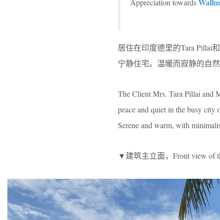
Wallm
Appreciation towards
居住在印度德里的Tara Pil
宁静住宅。温暖而寂静的自然
The Client Mrs. Tara Pillai and 
peace and quiet in the busy city
Serene and warm, with minimalist
▼建筑主立面，Front view of the