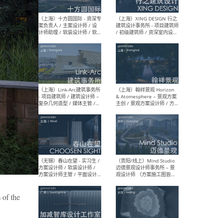
设计师 / 研究员
Arc
媒体
生（
（上海）上海建筑设计研究
（北
院有限公司 沈钺建筑创作工
师（
作室（FREE STUDIO）- 助理
建筑
建筑师 / 驻场建筑师 / 实习
设计
生
实习
（上海）雁飞建筑事务所
（上
Yanfei architects - 助理建
VIS
筑师 / 建筑实习生（长期有
室内
效）
软装
 the