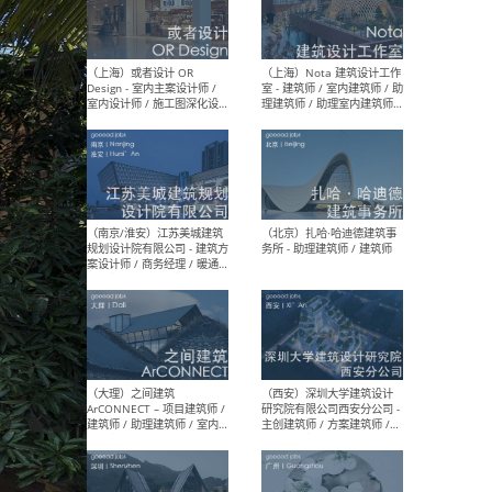
师 
（杭州）GLA建筑设计 - 建筑
（南京
设计实习生 / 建筑设计师
社 
（应届）/ 建筑设计师（方案
执行
设计）/ 建筑设计师（施工
实习
图）/ 结构设计师 / 给排水设
计师
（上海）或者设计 OR
（上
Design - 室内主案设计师 /
室 -
室内设计师 / 施工图深化设
理建
计师 / 室内设计助理 / 新媒
实习
体运营
请）