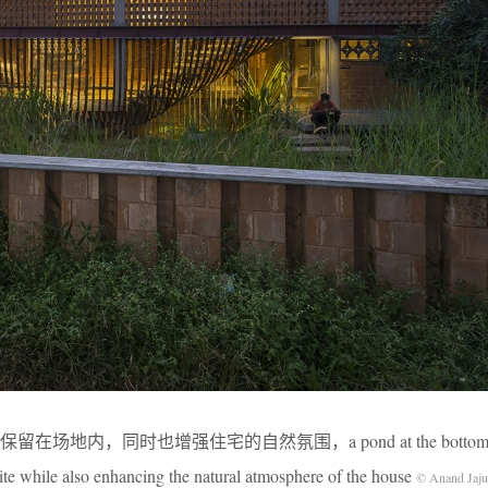
地内，同时也增强住宅的自然氛围，a pond at the bottom of
site while also enhancing the natural atmosphere of the house
© Anand Jaju