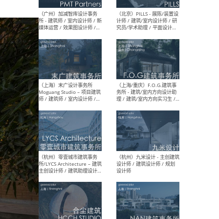
（上海）十方圆国际 - 资深专
（上海
案负责人 / 主案设计师 / 设
建筑
计师助理 / 软装设计师 / 软
/ 
装设计师助理
师 
（上海）Link-Arc建筑事务所
（上
- 项目建筑师 / 建筑设计师 –
& A
复杂几何造型 / 媒体主管 /
主创
学术研究专员 / 实习生计划
案深
软装
（方
（无锡）春山在望 - 实习生 /
（贵阳
方案设计师 / 软装设计师 /
迈德
方案设计师主管 / 平面设计
观设
师
可）