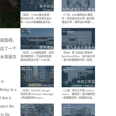
（南京/淮安）江苏美城建筑
（北
规划设计院有限公司 - 建筑方
务所
案设计师 / 商务经理 / 暖通
设计师 / 造价工程师
成阻碍。
出了一个
（大理）之间建筑
（西
ArCONNECT – 项目建筑师 /
研究
水保留在
建筑师 / 助理建筑师 / 室内
主创
设计师 / 实习生
景观
施工
 to
 Being in a
（深圳）TOMO東木筑造 -
（广
室内设计师 / 资深深化设计
所 
that it
师 / AIGC内容编辑(室内设计
理设
hance the
方向) / 照明设计师 / 软装设
新媒
计师
生
 to the