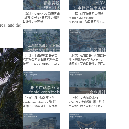
（北京）LOD朗奥建筑 - 资深
（杭
 and the
室内建筑师 / 产品研发及新
Bob
媒体运营设计师 / FF&E软装
/ 
设计师 / 深化设计师 / 实习
装设
生
（北京）SHUYAN design -
（上
项目负责人Project Manager
mea
/项目建筑师Project
/ 
Architect / 助理建筑师
师 
Assistant Architect / 创始
请）
人助理Founder's Assistant
/ 实习生Intern
（深圳）URBANUS 都市实践
（上
- 城市设计师 / 建筑师 / 景观
Atel