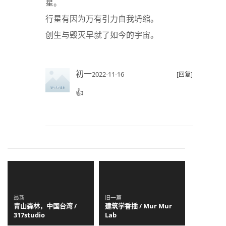
星。
行星有因为万有引力自我坍缩。
创生与毁灭早就了如今的宇宙。
初一
2022-11-16
[回复]
👍
最新
旧一篇
青山森林，中国台湾 /
建筑学香插 / Mur Mur
317studio
Lab