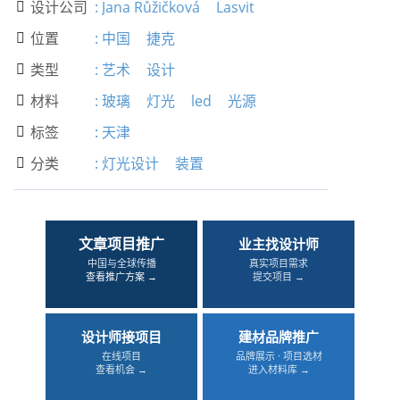
设计公司
:
Jana Růžičková
Lasvit

位置
:
中国
捷克

类型
:
艺术
设计

材料
:
玻璃
灯光
led
光源

标签
:
天津

分类
:
灯光设计
装置

文章项目推广
业主找设计师
中国与全球传播
真实项目需求
查看推广方案 →
提交项目 →
设计师接项目
建材品牌推广
在线项目
品牌展示 · 项目选材
查看机会 →
进入材料库 →