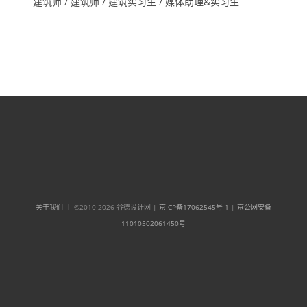
建筑师 / 建筑师 / 建筑实习生 / 媒体助理&实习生
关于我们
｜ ©2010-2026 谷德设计网 |
京ICP备17062545号-1
|
京公网安备
11010502061450号