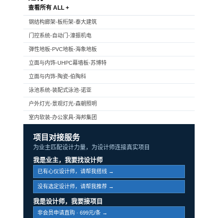
查看所有 ALL +
钢结构廊架-板桁架-泰大建筑
门控系统-自动门-濠振机电
弹性地板-PVC地板-海象地板
立面与内饰-UHPC幕墙板-苏博特
立面与内饰-陶瓷-伯陶科
泳池系统-装配式泳池-诺亚
户外灯光-景观灯光-森朝照明
室内软装-办公家具-海邦集团
项目对接服务
为业主匹配设计力量，为设计师连接真实项目
我是业主，我要找设计师
已有心仪设计师，请帮我搭线 →
没有选定设计师，请帮我推荐 →
我是设计师，我要接项目
非会员申请直购 · 699元/条 →