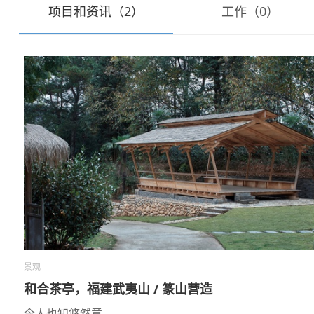
项目和资讯（2）
工作（0）
景观
和合茶亭，福建武夷山 / 篆山营造
今人也知悠然意