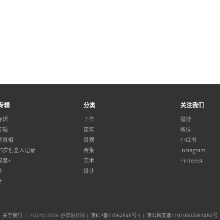
专辑
分类
关注我们
专辑
工作
微博
专辑
建筑
微信
室真相
景观
小红书
35岁创意人记录
合集
Instagram
深度+
艺术
Pinterest
外
设计
年
关于我们
｜ ©2010-2026 谷德设计网 |
京ICP备17062545号-1
|
京公网安备11010502061450号