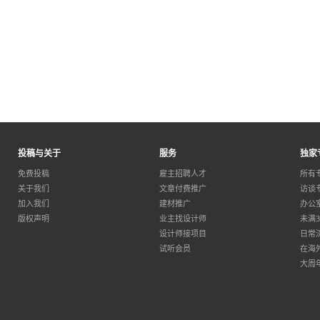
投稿与关于
服务
独家
免费投稿
雇主招聘人才
所有
关于我们
文章付费推广
访谈
加入我们
建材推广
办公
版权声明
业主找设计师
未满
设计师接项目
日常
试听会员
在海
大周