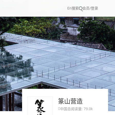
En
搜索
会员/登录
篆山营造
中国
总阅读量: 79.0k
