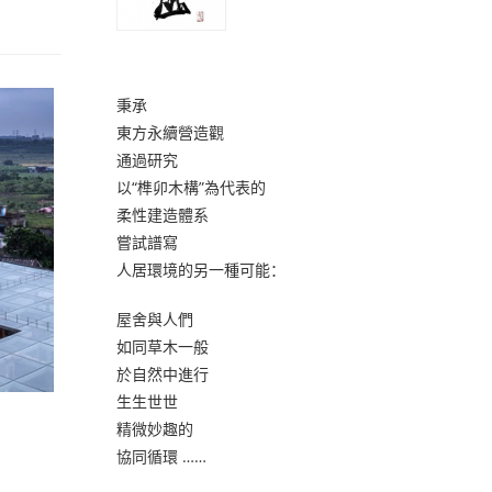
秉承
東方永續營造觀
通過研究
以“榫卯木構”為代表的
柔性建造體系
嘗試譜寫
人居環境的另一種可能：
屋舍與人們
如同草木一般
於自然中進行
生生世世
精微妙趣的
協同循環 ……