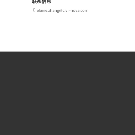
联系信息
elaine.zhang@civil-nova.com
