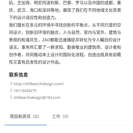
矶、芝加哥、明尼阿波利斯、巴黎、罗马以及中国的成都，重
庆，武汉、海口和深圳等地，展现了我们在不同地域文化背景
下的设计适应性和创造力。
我们擅长在多元的环境中寻找创新的平衡点，从不同尺度的空
间设计，到新旧环境的融合，人与自然、室内与室外、建筑与
景观的和谐共生，ZAD都能迅速捕捉并转化为令人瞩目的设计
语言。事务所汇聚了一群求知、勤奋敬业的建筑师、设计者和
创作者，共同推动本土设计的国际化进程，创造出既具有前瞻
性又富有启发性的设计作品。
联系信息
http://zhifeiarchdesign.com/

19113439275

zhifeiarchdesign@163.com

项目和资讯（2）
工作（0）