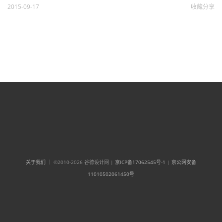
2015-09-17
收藏
分享
关于我们
｜ ©2010-2026 谷德设计网 |
京ICP备17062545号-1
|
京公网安备
11010502061450号