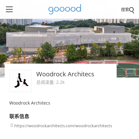
搜索
Woodrock Architecs
总阅读量: 2.2k
Woodrock Architecs
联系信息
https://woodrockarchitects.com/woodrockarchitects
