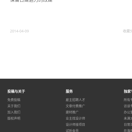
2014-04-09
收藏
投稿与关于
服务
独家
免费投稿
雇主招聘人才
所有
关于我们
文章付费推广
访谈
加入我们
建材推广
办公
版权声明
业主找设计师
未满
设计师接项目
日常
试听会员
在海