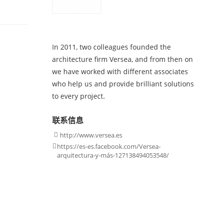
In 2011, two colleagues founded the
architecture firm Versea, and from then on
we have worked with different associates
who help us and provide brilliant solutions
to every project.
联系信息
http://www.versea.es

https://es-es.facebook.com/Versea-

arquitectura-y-más-127138494053548/