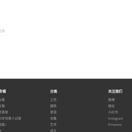
分享
专辑
分类
关注我们
专辑
工作
微博
专辑
建筑
微信
室真相
景观
小红书
35岁创意人记录
合集
Instagram
深度+
艺术
Pinterest
外
设计