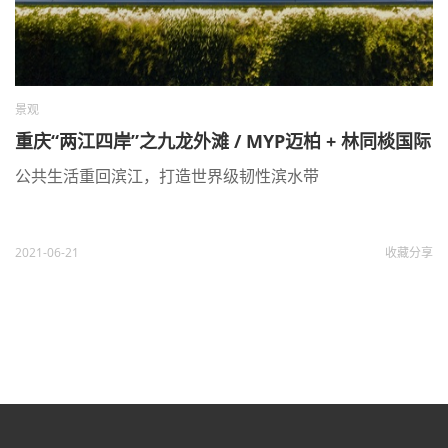
景观
重庆“两江四岸”之九龙外滩 / MYP迈柏 + 林同棪国际
公共生活重回滨江，打造世界级韧性滨水带
2021-06-21
收藏
分享