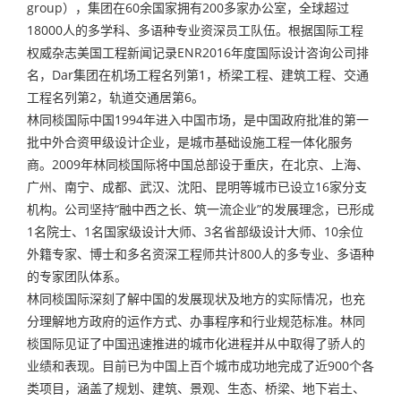
group），集团在60余国家拥有200多家办公室，全球超过
18000人的多学科、多语种专业资深员工队伍。根据国际工程
权威杂志美国工程新闻记录ENR2016年度国际设计咨询公司排
名，Dar集团在机场工程名列第1，桥梁工程、建筑工程、交通
工程名列第2，轨道交通居第6。
林同棪国际中国1994年进入中国市场，是中国政府批准的第一
批中外合资甲级设计企业，是城市基础设施工程一体化服务
商。2009年林同棪国际将中国总部设于重庆，在北京、上海、
广州、南宁、成都、武汉、沈阳、昆明等城市已设立16家分支
机构。公司坚持“融中西之长、筑一流企业”的发展理念，已形成
1名院士、1名国家级设计大师、3名省部级设计大师、10余位
外籍专家、博士和多名资深工程师共计800人的多专业、多语种
的专家团队体系。
林同棪国际深刻了解中国的发展现状及地方的实际情况，也充
分理解地方政府的运作方式、办事程序和行业规范标准。林同
棪国际见证了中国迅速推进的城市化进程并从中取得了骄人的
业绩和表现。目前已为中国上百个城市成功地完成了近900个各
类项目，涵盖了规划、建筑、景观、生态、桥梁、地下岩土、