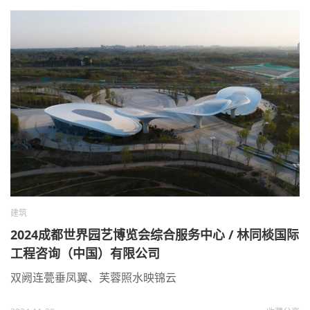
建筑
2024成都世界园艺博览会综合服务中心 / 林同棪国际
工程咨询（中国）有限公司
双阙连甍垂凤翼、芙蓉照水映锦云