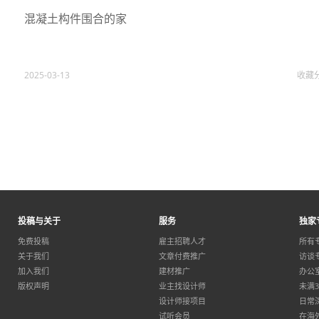
混凝土构件围合的家
2025-03-13
收藏
投稿与关于
服务
独家
免费投稿
雇主招聘人才
所有
关于我们
文章付费推广
访谈
加入我们
建材推广
办公
版权声明
业主找设计师
未满
设计师接项目
日常
试听会员
在海