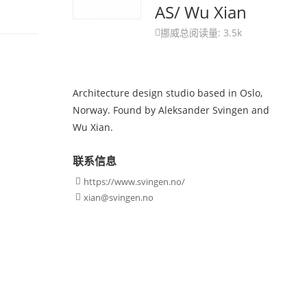
AS/ Wu Xian
挪威
总阅读量: 3.5k

Architecture design studio based in Oslo,
Norway. Found by Aleksander Svingen and
Wu Xian.
联系信息
https://www.svingen.no/

xian@svingen.no
