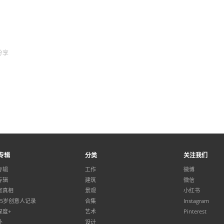
分享
专辑
分类
关注我们
专辑
工作
微博
专辑
建筑
微信
室真相
景观
小红书
35岁创意人记录
合集
Instagram
深度+
艺术
Pinterest
外
设计