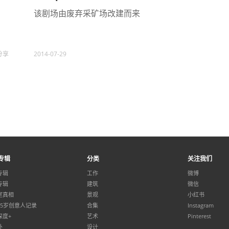
该剧场由废弃采矿场改建而来
分享
2014-07-29
专辑
分类
关注我们
专辑
工作
微博
专辑
建筑
微信
室真相
景观
小红书
35岁创意人记录
合集
Instagram
深度+
艺术
Pinterest
外
设计