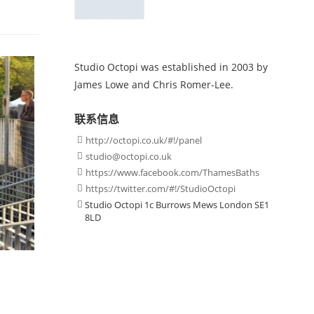
Studio Octopi was established in 2003 by
James Lowe and Chris Romer-Lee.
联系信息
http://octopi.co.uk/#!/panel

studio@octopi.co.uk

https://www.facebook.com/ThamesBaths

https://twitter.com/#!/StudioOctopi

Studio Octopi 1c Burrows Mews London SE1

8LD