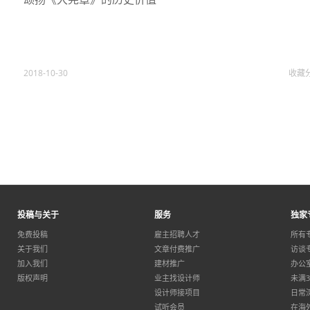
2018-10-30
收藏
投稿与关于
服务
独家
免费投稿
雇主招聘人才
所有
关于我们
文章付费推广
访谈
加入我们
建材推广
办公
版权声明
业主找设计师
未满
设计师接项目
日常
试听会员
在海