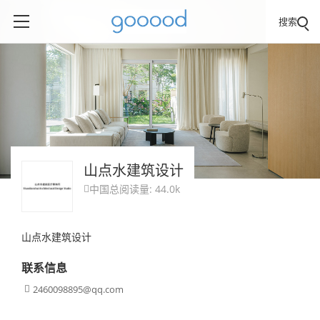
搜索
⼭点⽔建筑设计
中国
总阅读量: 44.0k

⼭点⽔建筑设计
联系信息
2460098895@qq.com
