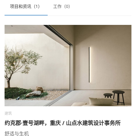
项目和资讯（1）
工作（0）
建筑
约克郡·壹号湖畔，重庆 / ⼭点⽔建筑设计事务所
舒适与生机