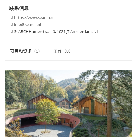
联系信息
https://www.search.nl

info@search.nl

SeARCHHamerstraat 3, 1021 JT Amsterdam, NL

项目和资讯（6）
工作（0）