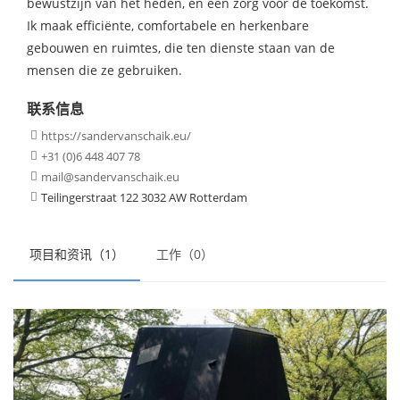
bewustzijn van het heden, en een zorg voor de toekomst.
Ik maak efficiënte, comfortabele en herkenbare
gebouwen en ruimtes, die ten dienste staan van de
mensen die ze gebruiken.
联系信息
https://sandervanschaik.eu/

+31 (0)6 448 407 78

mail@sandervanschaik.eu

Teilingerstraat 122 3032 AW Rotterdam

项目和资讯（1）
工作（0）