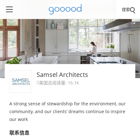
搜索
Samsel Architects
美国
总阅读量: 16.1k

A strong sense of stewardship for the environment, our
community, and our clients’ dreams continue to inspire
our work
联系信息