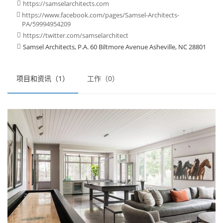
https://samselarchitects.com

https://www.facebook.com/pages/Samsel-Architects-

PA/59994954209
https://twitter.com/samselarchitect

Samsel Architects, P.A. 60 Biltmore Avenue Asheville, NC 28801

项目和资讯（1）
工作（0）