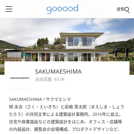
搜索
SAKUMAESHIMA
总阅读量: 83.9k
SAKUMAESHIMA / サクマエシマ
朔 永吉（さく・えいきち）と前嶋 章太郎（まえしま・しょう
たろう）の共同主宰による建築設計事務所。2016年に設立。
住宅や商業施設などの建築設計をはじめ、オフィス・店舗等
の内装設計、展覧会の会場構成、プロダクトデザインなど、