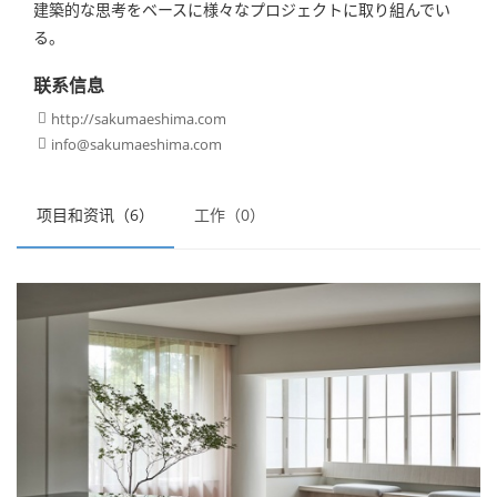
建築的な思考をベースに様々なプロジェクトに取り組んでい
る。
联系信息
http://sakumaeshima.com

info@sakumaeshima.com

项目和资讯（6）
工作（0）