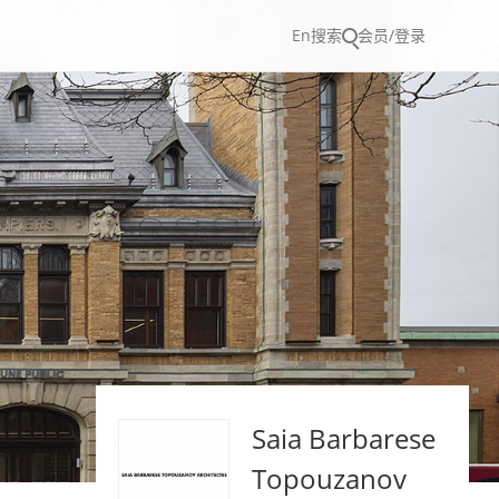
En
搜索
会员/登录
Saia Barbarese
Topouzanov