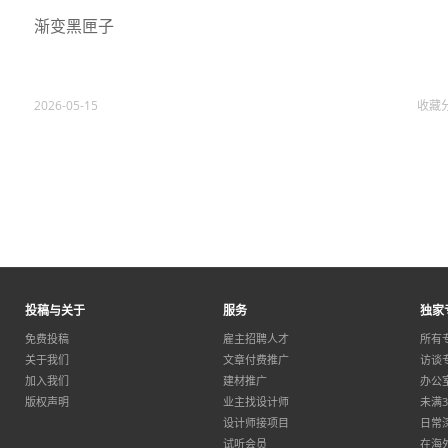
渐变黑匣子
2026-05-15
收藏
投稿与关于
服务
独家
免费投稿
雇主招聘人才
所有
关于我们
文章付费推广
访谈
加入我们
建材推广
办公
版权声明
业主找设计师
未满
设计师接项目
日常
试听会员
在海