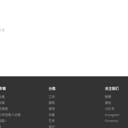
分享
专辑
分类
关注我们
专辑
工作
微博
专辑
建筑
微信
室真相
景观
小红书
35岁创意人记录
合集
Instagram
深度+
艺术
Pinterest
外
设计