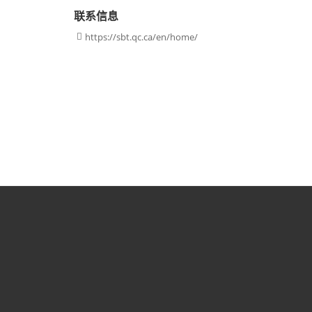
联系信息
https://sbt.qc.ca/en/home/
