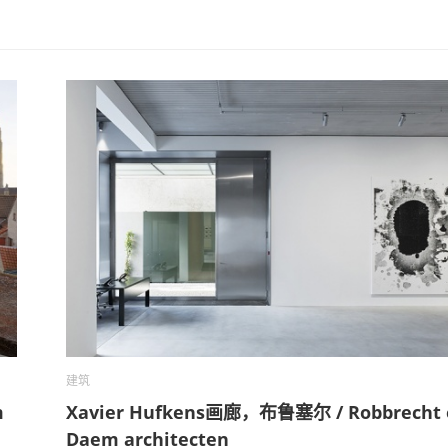
建筑
m
Xavier Hufkens画廊，布鲁塞尔 / Robbrecht 
Daem architecten