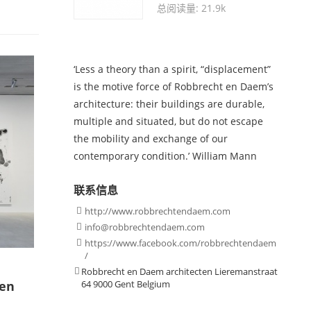
总阅读量: 21.9k
‘Less a theory than a spirit, “displacement”
is the motive force of Robbrecht en Daem’s
architecture: their buildings are durable,
multiple and situated, but do not escape
the mobility and exchange of our
contemporary condition.’ William Mann
联系信息
http://www.robbrechtendaem.com

info@robbrechtendaem.com

https://www.facebook.com/robbrechtendaem

/
Robbrecht en Daem architecten Lieremanstraat

en
64 9000 Gent Belgium