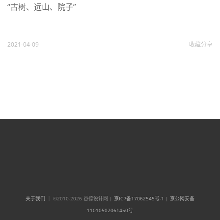
“古树、远山、院子”
2021-04-09
收藏
分享
关于我们
｜ ©2010-2026 谷德设计网 |
京ICP备17062545号-1
|
京公网安备
11010502061450号