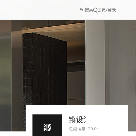
En
搜索
会员/登录
锵设计
总阅读量: 20.0k