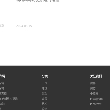
分享
2024-08-15
专辑
分类
关注我们
专辑
工作
微博
专辑
建筑
微信
室真相
景观
小红书
35岁创意人记录
合集
Instagram
深度+
艺术
Pinterest
外
设计