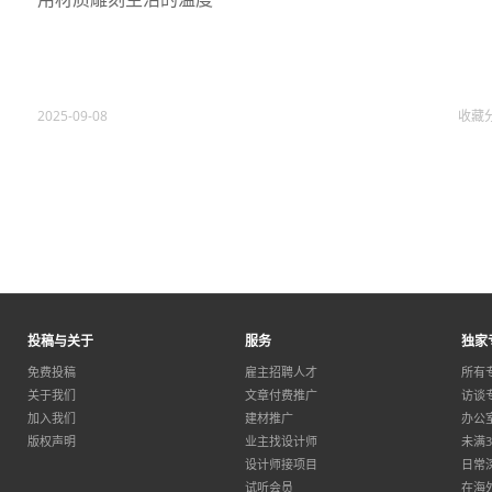
2025-09-08
收藏
投稿与关于
服务
独家
免费投稿
雇主招聘人才
所有
关于我们
文章付费推广
访谈
加入我们
建材推广
办公
版权声明
业主找设计师
未满
设计师接项目
日常
试听会员
在海