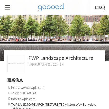
搜索
PWP Landscape Architecture
美国
总阅读量: 224.3k

联系信息
http://www.pwpla.com

+1 (510) 849-9494

info@pwpla.com

PWP LANDSCAPE ARCHITECTURE 739 Allston Way Berkeley,

California 94710