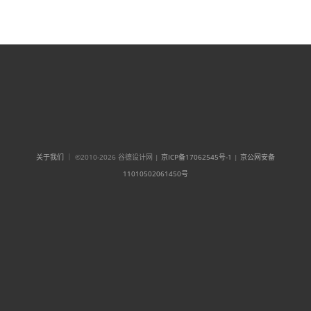
关于我们
｜ ©2010-2026 谷德设计网 |
京ICP备17062545号-1
|
京公网安备
11010502061450号