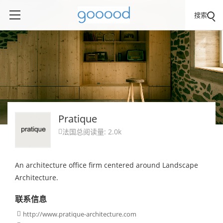
搜索
Pratique
法国
总阅读量: 2.0k

An architecture office firm centered around Landscape
Architecture.
联系信息
http://www.pratique-architecture.com
