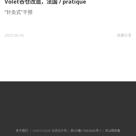
Volet谷仓改造，法国 / pratique
“针灸式”干预
2025-06-05
收藏
分享
关于我们
｜ ©2010-2026 谷德设计网 |
京ICP备17062545号-1
|
京公网安备