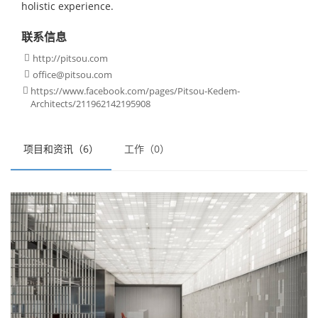
holistic experience.
联系信息
http://pitsou.com

office@pitsou.com

https://www.facebook.com/pages/Pitsou-Kedem-

Architects/211962142195908
项目和资讯（6）
工作（0）