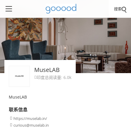
搜索
MuseLAB
印度
总阅读量: 6.0k

MuseLAB
联系信息
https://muselab.in/

curious@muselab.in
