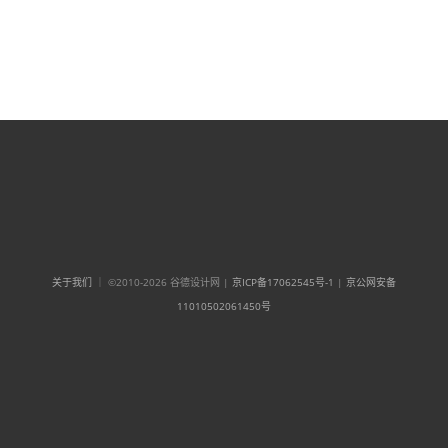
关于我们
｜ ©2010-2026 谷德设计网 |
京ICP备17062545号-1
|
京公网安备
11010502061450号