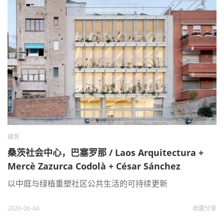
建筑
桑茨社会中心，巴塞罗那 / Laos Arquitectura +
Mercè Zazurca Codolà + César Sánchez
Medrano
以中庭与绿植重塑社区公共生活的可持续更新
2026-06-04
收藏
分享