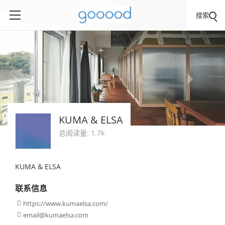
搜索
KUMA & ELSA
总阅读量: 1.7k
KUMA & ELSA
联系信息
https://www.kumaelsa.com/

email@kumaelsa.com
