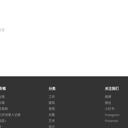
分享
专辑
分类
关注我们
专辑
工作
微博
专辑
建筑
微信
室真相
景观
小红书
35岁创意人记录
合集
Instagram
深度+
艺术
Pinterest
外
设计