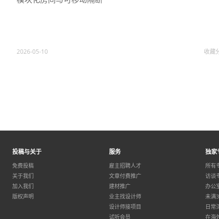
2026-05-10
收藏
投稿与关于
服务
独家
免费投稿
雇主招聘人才
所有
关于我们
文章付费推广
访谈
加入我们
建材推广
办公
版权声明
业主找设计师
未满
设计师接项目
日常
试听会员
在海