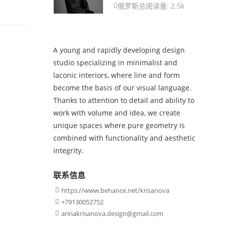
俄罗斯
总阅读量: 2.5k

A young and rapidly developing design
studio specializing in minimalist and
laconic interiors, where line and form
become the basis of our visual language.
Thanks to attention to detail and ability to
work with volume and idea, we create
unique spaces where pure geometry is
combined with functionality and aesthetic
integrity.
联系信息
https://www.behance.net/krisanova

+79130052752

arinakrisanova.design@gmail.com
