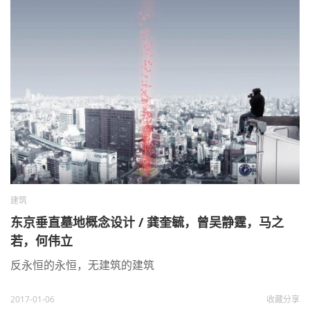
建筑
东京垂直墓地概念设计 / 龚奎毓，曾吴静霆，马之
若，何伟立
反永恒的永恒，无建筑的建筑
2017-01-06
收藏
分享