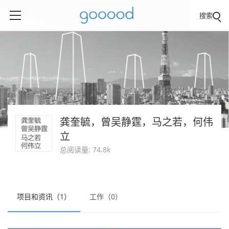
搜索
龚奎毓，曾吴静霆，马之若，何伟
立
总阅读量: 74.8k
项目和资讯（1）
工作（0）