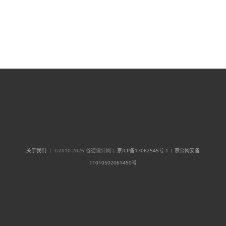
关于我们
｜ ©2010-2026 谷德设计网 |
京ICP备17062545号-1
|
京公网安备
11010502061450号