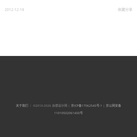
2012-12-18
收藏
分享
关于我们
｜ ©2010-2026 谷德设计网 |
京ICP备17062545号-1
|
京公网安备
11010502061450号