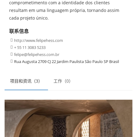
comprometimento com a identidade dos clientes
resultam em uma linguagem própria, tornando assim
cada projeto único.
联系信息
http://www.felipehess.com

+ 55 11 3083 5233

felipe@felipehess.com.br

Rua Augusta 2709 CJ 22 Jardim Paulista São Paulo SP Brasil

项目和资讯（3）
工作（0）