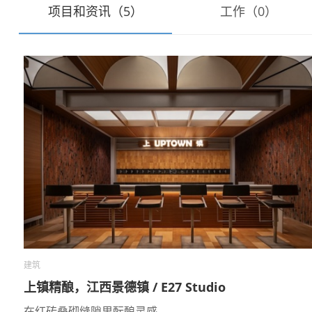
项目和资讯（5）
工作（0）
建筑
上镇精酿，江西景德镇 / E27 Studio
在红砖叠砌缝隙里酝酿灵感