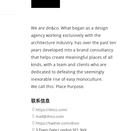
We are dn&co. What began as a design
agency working exclusively with the
architecture industry, has over the past ten
years developed into a brand consultancy
that helps create meaningful places of all
kinds, with a team and clients who are
dedicated to defeating the seemingly
inexorable rise of easy monoculture.
We call this: Place Purpose.
联系信息
https://dnco.com/

mail@dnco.com

https://twitter.com/dnco

3 Tyers Gate London SE1 3HX
