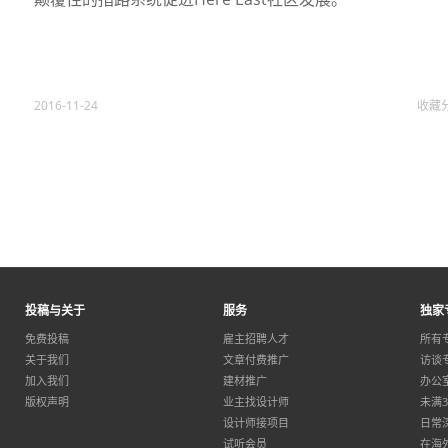
2016-11-24
收藏
投稿与关于
服务
独家
免费投稿
雇主招聘人才
所有
关于我们
文章付费推广
访谈
加入我们
建材推广
办公
版权声明
业主找设计师
未满
设计师接项目
日常
试听会员
在海