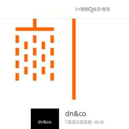
En
搜索
会员/登录
dn&co
英国
总阅读量: 48.4k
