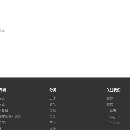
分享
专辑
分类
关注我们
专辑
工作
微博
专辑
建筑
微信
室真相
景观
小红书
35岁创意人记录
合集
Instagram
深度+
艺术
Pinterest
外
设计