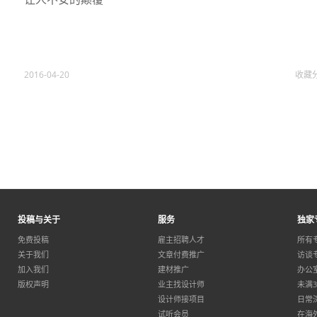
2016-04-20
收藏
投稿与关于
服务
独家
免费投稿
雇主招聘人才
所有
关于我们
文章付费推广
访谈
加入我们
建材推广
办公
版权声明
业主找设计师
未满
设计师接项目
日常
试听会员
在海