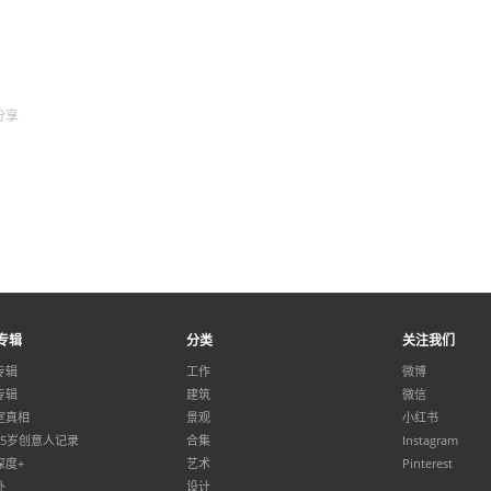
分享
专辑
分类
关注我们
专辑
工作
微博
专辑
建筑
微信
室真相
景观
小红书
35岁创意人记录
合集
Instagram
深度+
艺术
Pinterest
外
设计