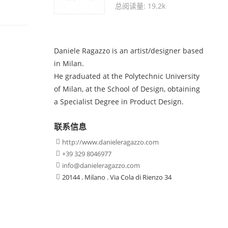
总阅读量: 19.2k
Daniele Ragazzo is an artist/designer based
in Milan.
He graduated at the Polytechnic University
of Milan, at the School of Design, obtaining
a Specialist Degree in Product Design.
联系信息
http://www.danieleragazzo.com

+39 329 8046977

info@danieleragazzo.com

20144 . Milano . Via Cola di Rienzo 34
