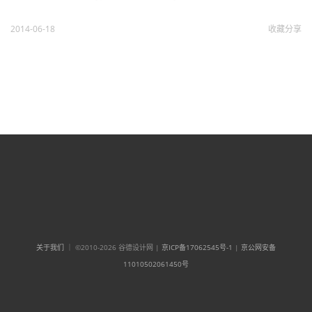
2014-06-18
收藏
分享
关于我们
｜ ©2010-2026 谷德设计网 |
京ICP备17062545号-1
|
京公网安备
11010502061450号