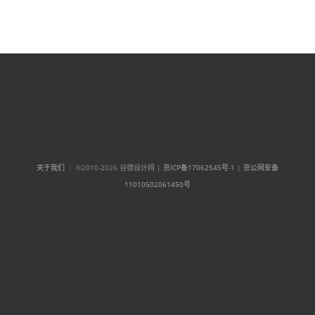
关于我们
｜ ©2010-2026 谷德设计网 |
京ICP备17062545号-1
|
京公网安备
11010502061450号