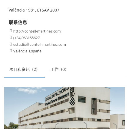
València 1981, ETSAV 2007
联系信息
http://contell-martinez.com

(+34)963155627

estudio@contell-martinez.com

València. España

项目和资讯（2）
工作（0）