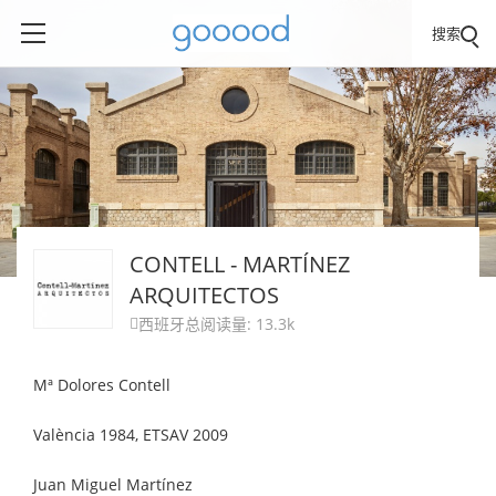
搜索
CONTELL - MARTÍNEZ
ARQUITECTOS
西班牙
总阅读量: 13.3k

Mª Dolores Contell
València 1984, ETSAV 2009
Juan Miguel Martínez