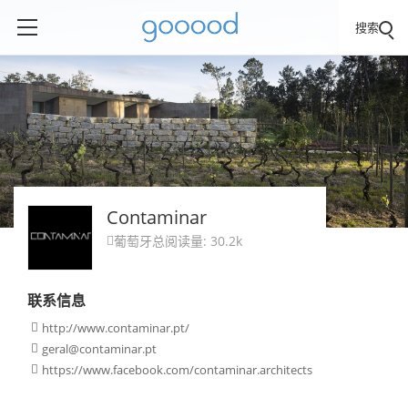
搜索
Contaminar
葡萄牙
总阅读量: 30.2k

联系信息
http://www.contaminar.pt/

geral@contaminar.pt

https://www.facebook.com/contaminar.architects
