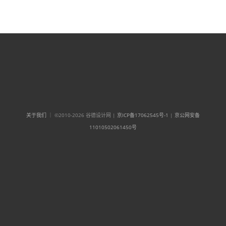
关于我们
｜ ©2010-2026 谷德设计网 |
京ICP备17062545号-1
|
京公网安备
11010502061450号