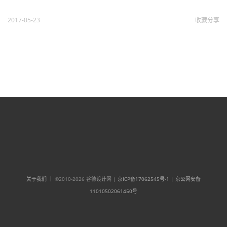
2017-05-23
收藏
分享
关于我们
｜ ©2010-2026 谷德设计网 |
京ICP备17062545号-1
|
京公网安备
11010502061450号