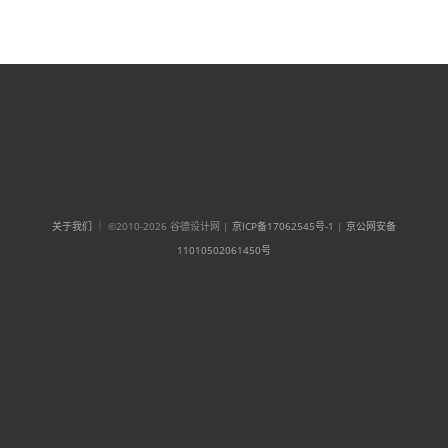
关于我们
｜ ©2010-2026 谷德设计网 |
京ICP备17062545号-1
|
京公网安备
11010502061450号