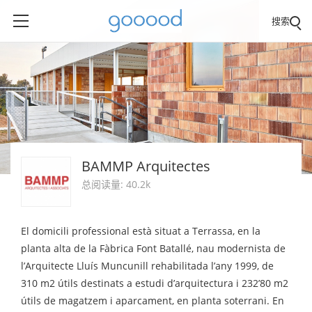
搜索
BAMMP Arquitectes
总阅读量: 40.2k
El domicili professional està situat a Terrassa, en la
planta alta de la Fàbrica Font Batallé, nau modernista de
l’Arquitecte Lluís Muncunill rehabilitada l’any 1999, de
310 m2 útils destinats a estudi d’arquitectura i 232’80 m2
útils de magatzem i aparcament, en planta soterrani. En