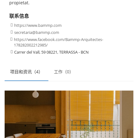
propietat.
联系信息
https://www.bammp.com

secretaria@bammp.com

https://www.facebook.com/Bammp-Arquitectes-

178282002212985/
Carrer del Vall, 59 08221, TERRASSA - BCN

项目和资讯（4）
工作（0）