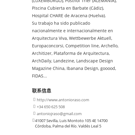
(LUXEMBURGO), Posthof Trier (ALEMANIA),
Piscina Cubierta en Barbate (Cádiz),
Hospital CHARE de Aracena (Huelva).
Su trabajo ha sido publicado
nacionalmente e internacionalmente en
Arquitectura Viva, Wettbewerbe Aktuell,
Europaconcorsi, Competition line, Archello,
Architizer, Plataforma de Arquitectura,
ArchDaily, Landezine, Landscape Design
Magazine China, Ibanana Design, gooood,
FIDAS...
联系信息
http://www.antonioraso.com

+34 650 625 508

antoniojraso@gmail.com

41007 Sevilla, Luis Montoto 105 4E 14700

Córdoba, Palma del Río. Valdés Leal 5