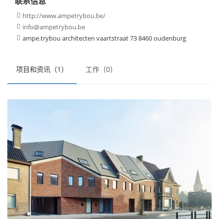
联系信息
http://www.ampetrybou.be/

info@ampetrybou.be

ampe.trybou architecten vaartstraat 73 8460 oudenburg

项目和资讯（1）
工作（0）