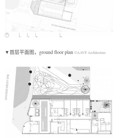
▼首层平面图，ground floor plan
©AAVP Architecture