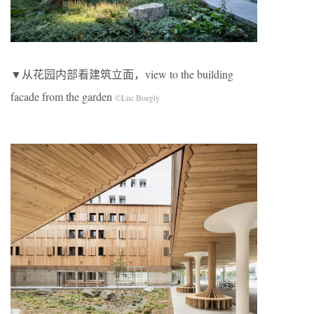
▼从花园内部看建筑立面，view to the building
facade from the garden
©Luc Boegly