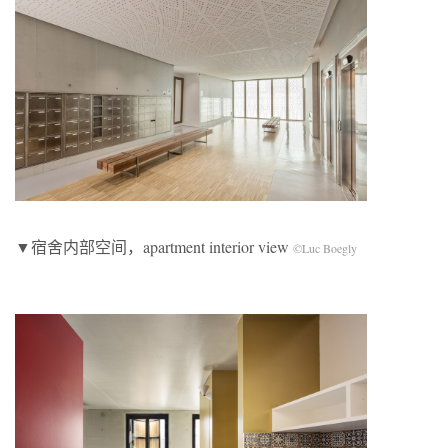
▼宿舍内部空间，apartment interior view
©Luc Boegly