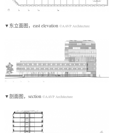
▼东立面图，east elevation
©AAVP Architecture
▼剖面图，section
©AAVP Architecture