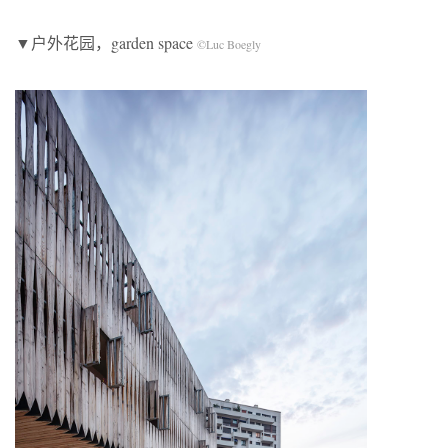
▼户外花园，garden space
©Luc Boegly