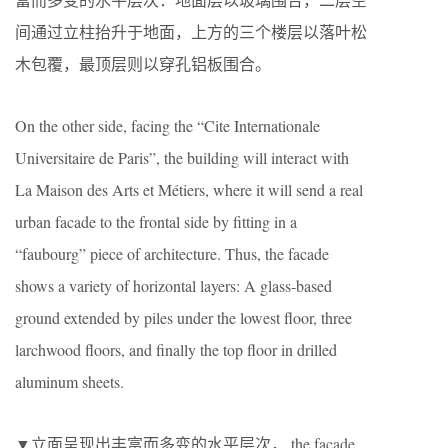
间通过立柱抬升于地面，上方的三个楼层以落叶松
木包覆，最顶层则以穿孔铝板围合。
On the other side, facing the “Cite Internationale
Universitaire de Paris”, the building will interact with
La Maison des Arts et Métiers, where it will send a real
urban facade to the frontal side by fitting in a
“faubourg” piece of architecture. Thus, the facade
shows a variety of horizontal layers: A glass-based
ground extended by piles under the lowest floor, three
larchwood floors, and finally the top floor in drilled
aluminum sheets.
▼立面呈现出丰富而多变的水平层次， the facade