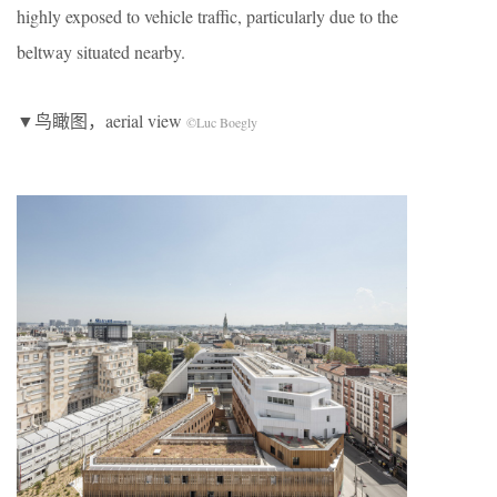
highly exposed to vehicle traffic, particularly due to the
beltway situated nearby.
▼鸟瞰图，aerial view
©Luc Boegly