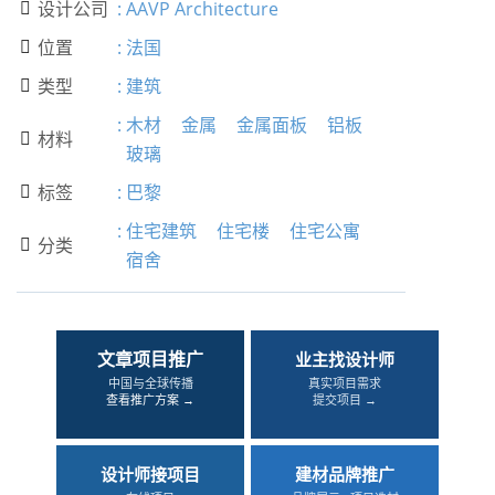
设计公司
:
AAVP Architecture

位置
:
法国

类型
:
建筑

:
木材
金属
金属面板
铝板
材料

玻璃
标签
:
巴黎

:
住宅建筑
住宅楼
住宅公寓
分类

宿舍
文章项目推广
业主找设计师
中国与全球传播
真实项目需求
查看推广方案 →
提交项目 →
设计师接项目
建材品牌推广