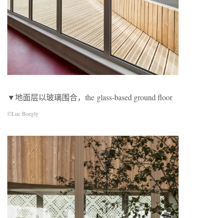
▼地面层以玻璃围合，the glass-based ground floor
©Luc Boegly