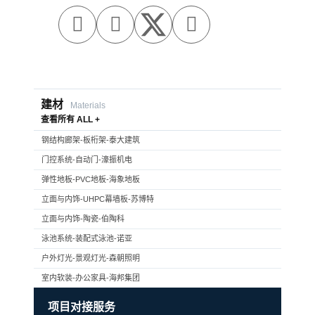



建材
Materials
查看所有 ALL +
钢结构廊架-板桁架-泰大建筑
门控系统-自动门-濠振机电
弹性地板-PVC地板-海象地板
立面与内饰-UHPC幕墙板-苏博特
立面与内饰-陶瓷-伯陶科
泳池系统-装配式泳池-诺亚
户外灯光-景观灯光-森朝照明
室内软装-办公家具-海邦集团
项目对接服务