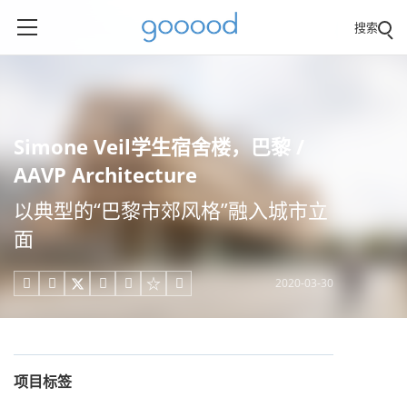
搜索
Simone Veil学生宿舍楼，巴黎 /
AAVP Architecture
以典型的“巴黎市郊风格”融入城市立
面
2020-03-30





项目标签