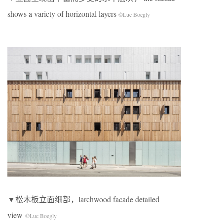
shows a variety of horizontal layers
©Luc Boegly
▼松木板立面细部，larchwood facade detailed
view
©Luc Boegly