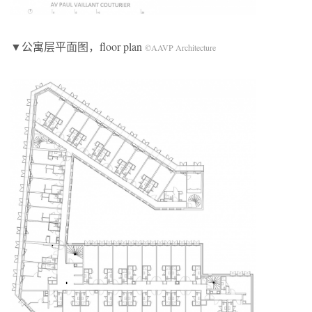
▼公寓层平面图，floor plan
©AAVP Architecture