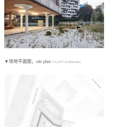
▼场地平面图，site plan
©AAVP Architecture