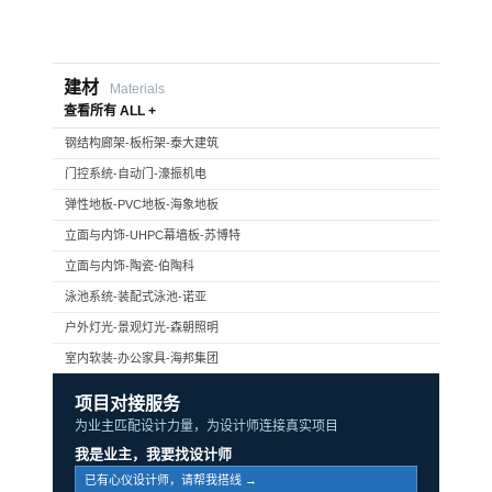
建材
Materials
查看所有 ALL +
钢结构廊架-板桁架-泰大建筑
门控系统-自动门-濠振机电
弹性地板-PVC地板-海象地板
立面与内饰-UHPC幕墙板-苏博特
立面与内饰-陶瓷-伯陶科
泳池系统-装配式泳池-诺亚
户外灯光-景观灯光-森朝照明
室内软装-办公家具-海邦集团
项目对接服务
为业主匹配设计力量，为设计师连接真实项目
我是业主，我要找设计师
已有心仪设计师，请帮我搭线 →