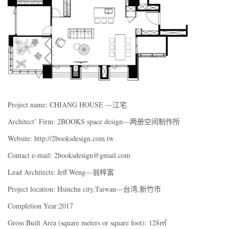
Project name: CHIANG HOUSE —江宅
Architect’ Firm: 2BOOKS space design—两册空间制作所
Website: http://2booksdesign.com.tw
Contact e-mail: 2booksdesign@gmail.com
Lead Architects: Jeff Weng—翁梓富
Project location: Hsinchu city,Taiwan—台湾,新竹市
Completion Year:2017
Gross Built Area (square meters or square foot): 128㎡