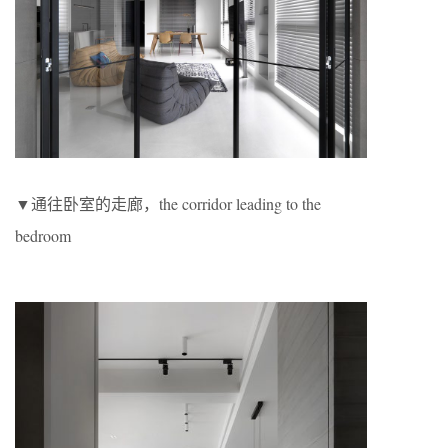
▼通往卧室的走廊，the corridor leading to the
bedroom