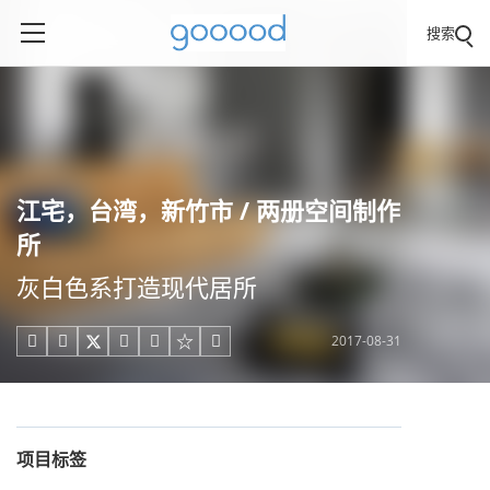
搜索
江宅，台湾，新竹市 / 两册空间制作
所
灰白色系打造现代居所
2017-08-31





项目标签