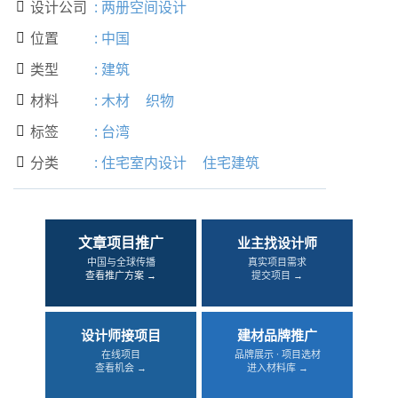
设计公司
:
两册空间设计

位置
:
中国

类型
:
建筑

材料
:
木材
织物

标签
:
台湾

分类
:
住宅室内设计
住宅建筑

文章项目推广
业主找设计师
中国与全球传播
真实项目需求
查看推广方案 →
提交项目 →
设计师接项目
建材品牌推广
在线项目
品牌展示 · 项目选材
查看机会 →
进入材料库 →