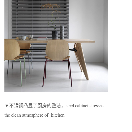
▼不锈钢凸显了厨房的整洁，steel cabinet stresses
the clean atmosphere of kitchen