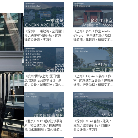
最新工作
按地区查看 ：
全部
|
北方
|
长江
|
华南
（上海）彬蔚致正建筑工作
（上海
室 – 项目建筑师 / 助理建筑
德佳
师 / 实习生
设计
（深圳）一乘建筑 - 空间设计
（上
师 / 助理空间设计师 / 助理
d’M
建筑设计师 / 实习生
建筑
生 