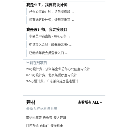
我是业主，我要找设计师
已有心仪设计师，请帮我搭线 →
没有选定设计师，请帮我推荐 →
我是设计师，我要接项目
非会员申请直购 · 699元/条 →
申请加入会员 · 最低89元/条 →
已缴纳年费会员登录入口 →
当前在线项目
20万设计费，浙江某企业总部办公区室内设计
6-10万设计费，北京某餐厅室内设计
3-5万设计费，广东某自建房住宅设计
建材
查看所有 ALL +
最新入驻材料与系统
钢结构廊架-板桁架-泰大建筑
门控系统-自动门-濠振机电