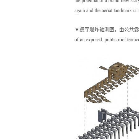
the potential of a brand-new story
again and the aerial landmark is 
▼餐厅爆炸轴测图，由公共露台空间与室内空
of an exposed, public roof terra