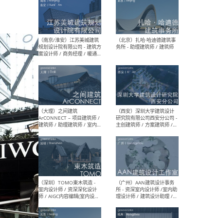
（杭州）GLA建筑设计 - 建筑
（南京
设计实习生 / 建筑设计师
社 
（应届）/ 建筑设计师（方案
执行
设计）/ 建筑设计师（施工
实习
图）/ 结构设计师 / 给排水设
计师
（上海）或者设计 OR
（上
Design - 室内主案设计师 /
室 -
室内设计师 / 施工图深化设
理建
计师 / 室内设计助理 / 新媒
实习
体运营
请）