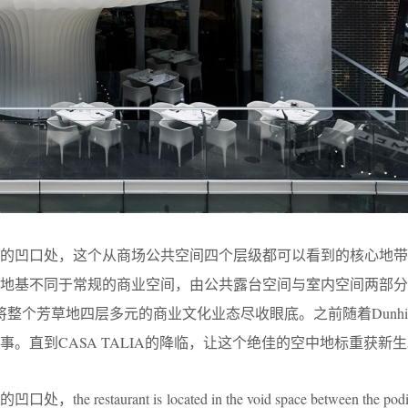
楼的凹口处，这个从商场公共空间四个层级都可以看到的核心地带
址。该地基不同于常规的商业空间，由公共露台空间与室内空间两部
整个芳草地四层多元的商业文化业态尽收眼底。之前随着Dunhil
。直到CASA TALIA的降临，让这个绝佳的空中地标重获新
staurant is located in the void space between the podi