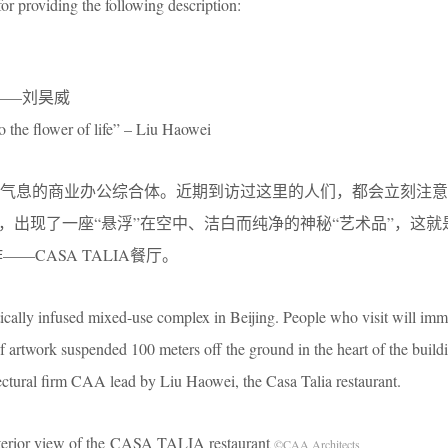
or providing the following description:
”——刘昊威
 the flower of life” – Liu Haowei
术气息的商业办公综合体。近期到访过这里的人们，都会立刻注意
带，出现了一座“悬浮”在空中、洁白而纯净的神秘“艺术品”，这就
—CASA TALIA餐厅。
tically infused mixed-use complex in Beijing. People who visit will imm
of artwork suspended 100 meters off the ground in the heart of the buildi
ctural firm CAA lead by Liu Haowei, the Casa Talia restaurant.
view of the CASA TALIA restaurant
©CAA Architects