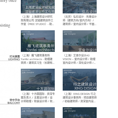
 story once
（北京）LOD朗奥建筑 - 资深
（杭
室内建筑师 / 产品研发及新
Bob
ting
媒体运营设计师 / FF&E软装
/ 
设计师 / 深化设计师 / 实习
装设
生
（北京）SHUYAN design -
（上
项目负责人Project Manager
mea
/项目建筑师Project
/ 
Architect / 助理建筑师
师 
Assistant Architect / 创始
请）
人助理Founder's Assistant
/ 实习生Intern
（深圳）URBANUS 都市实践
（上
- 城市设计师 / 建筑师 / 景观
Atel
设计师 / 研究员
Arc