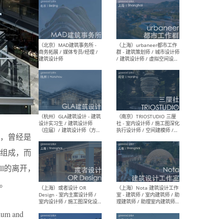
（杭州/青岛/上海/厦门/重
（上海
庆/成都）gad杰地设计 - 建
室 
筑 / 设备 / 城市设计 / 室内 /
计师
幕墙 / BIM / 成本 / 工程 / 运
生
营 / 品牌 / 观点views / 实习
等
（北京）MAT 超级建筑事务
（深圳
所 - 项目建筑师 / 初级建筑
景观
师/助理建筑师 / 室内建筑师
业设
，曾经是
/ 实习生
分组成，而
l的离开，
生。
（北京）MAD建筑事务所 -
（上
商务拓展 / 媒体专员/经理 /
群 
建筑设计师
/ 
um and
师 