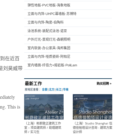
弹性地板-PVC地板-海象地板
立面与内饰-UHPC幕墙板-苏博特
立面与内饰-陶瓷-伯陶科
泳池系统-装配式泳池-诺亚
户外灯光-景观灯光-森朝照明
室内软装-办公家具-海邦集团
立面与内饰-哑质瓷砖-阿帕尼
到在近百
室内墙面-纤倍力+熔岩板-PoliLam
是刘昊威带
ediately
ng. This is