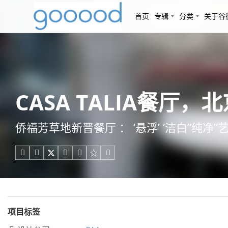
首页
专辑
分类
关于谷
CASA TALIA餐厅，
侨福芳草地新晋餐厅 ： ‘悬浮’ ‘洁白’‘纯净’





项目标签