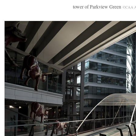
tower of Parkview Green
©CAA Ar