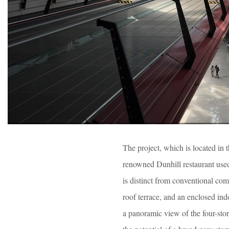
The project, which is located i
renowned Dunhill restaurant used 
is distinct from conventional com
roof terrace, and an enclosed ind
a panoramic view of the four-sto