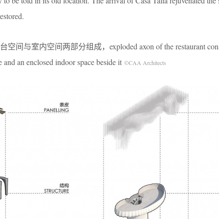
 to be told in its old location. The arrival of Casa Talia rejuvenated the
restored.
间两部分组成，exploded axon of the restaurant consis
ce and an enclosed indoor space beside it
©CAA Architects