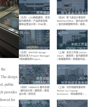
（南京/淮安）江苏美城建筑
（北
规划设计院有限公司 - 建筑方
务所
案设计师 / 商务经理 / 暖通
设计师 / 造价工程师
（大理）之间建筑
（西
ArCONNECT – 项目建筑师 /
研究
建筑师 / 助理建筑师 / 室内
主创
设计师 / 实习生
景观
施工
 the
. The design
ed, public
（深圳）TOMO東木筑造 -
（广
室内设计师 / 资深深化设计
所 
ich provides
师 / AIGC内容编辑(室内设计
理设
方向) / 照明设计师 / 软装设
新媒
llowed for
计师
生