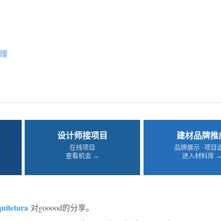
理
设计师接项目
建材品牌推
在线项目
品牌展示 · 项目
查看机会 →
进入材料库 
quitetura
对gooood的分享。