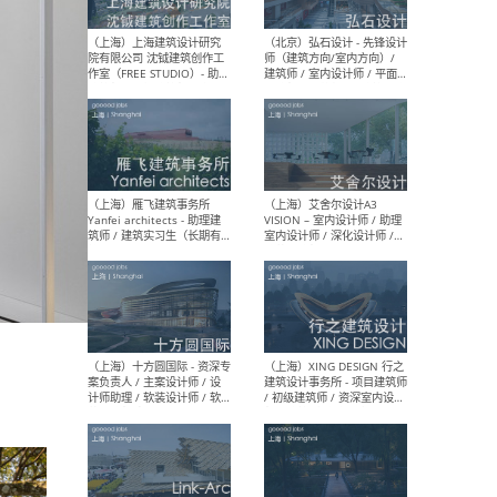
媒体运营设计师 / FF&E软装
/ 
设计师 / 深化设计师 / 实习
装设
生
（北京）SHUYAN design -
（上
项目负责人Project Manager
mea
/项目建筑师Project
/ 
Architect / 助理建筑师
师 
Assistant Architect / 创始
请）
人助理Founder's Assistant
/ 实习生Intern
（深圳）URBANUS 都市实践
（上
- 城市设计师 / 建筑师 / 景观
Atel
设计师 / 研究员
Arc
媒体
生（