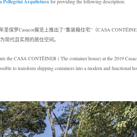
a Pellegrini Arquitetura
for providing the following description:
务所在2019年圣保罗Casacor展览上推出了“集装箱住宅”（CASA CONTÊI
为现代且实用的居住空间。
esents the CASA CONTÊINER ( The container house) at the 2019 Casaco
sible to transform shipping containers into a modern and functional ho