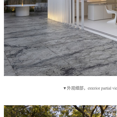
▼外观细部，exterior partial vi