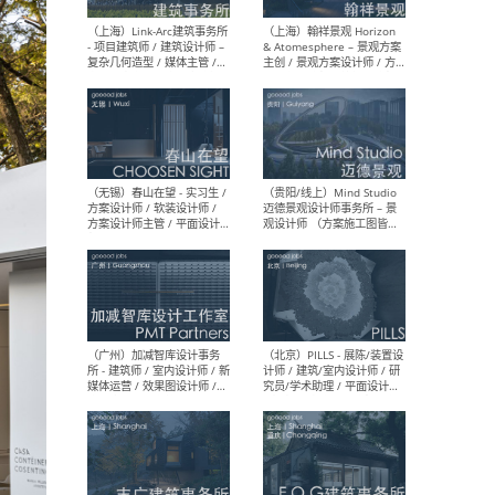
（上海）上海建筑设计研究
（北
院有限公司 沈钺建筑创作工
师（
作室（FREE STUDIO）- 助理
建筑
建筑师 / 驻场建筑师 / 实习
设计
生
实习
（上海）雁飞建筑事务所
（上
Yanfei architects - 助理建
VIS
筑师 / 建筑实习生（长期有
室内
效）
软装
（上海）十方圆国际 - 资深专
（上海
案负责人 / 主案设计师 / 设
建筑
计师助理 / 软装设计师 / 软
/ 
装设计师助理
师 