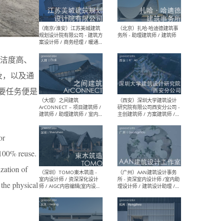
（杭州）GLA建筑设计 - 建筑
（南京
设计实习生 / 建筑设计师
社 
（应届）/ 建筑设计师（方案
执行
设计）/ 建筑设计师（施工
实习
图）/ 结构设计师 / 给排水设
计师
洁度高、
及，以及通
要任务便是
（上海）或者设计 OR
（上
Design - 室内主案设计师 /
室 -
室内设计师 / 施工图深化设
理建
计师 / 室内设计助理 / 新媒
实习
体运营
请）
or
h 100% reuse.
ization of
（南京/淮安）江苏美城建筑
（北
 the physical
规划设计院有限公司 - 建筑方
务所
案设计师 / 商务经理 / 暖通
设计师 / 造价工程师