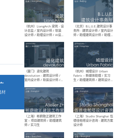
最新工作
按地区查看 ：
全部
|
北方
|
长江
|
华南
（杭州）LiangArch 梁筑 - 设
（北
计总监 / 室内设计师 / 软装
务所
设计师 / 助理设计师 / AI设计
师 
师 / 施工图深化设计师 / 品
室内
牌商务总助
广
选材
→
（厦门）退化建筑
（杭
devolution - 建筑设计师 /
Fab
室内设计师 / 软装设计师 /
生 
项目统筹 / 合伙人助理
师