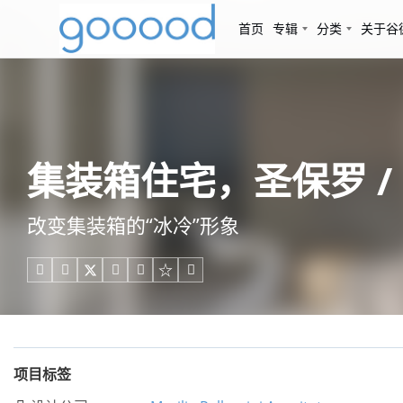
首页
专辑
分类
关于谷
集装箱住宅，圣保罗 / Mari
改变集装箱的“冰冷”形象





项目标签