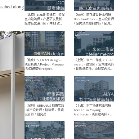
hed along
（大理）之间建筑
（西
ArCONNECT – 项目建筑师 /
研究
建筑师 / 助理建筑师 / 室内
主创
设计师 / 实习生
景观
施工
（深圳）TOMO東木筑造 -
（广
室内设计师 / 资深深化设计
所 
师 / AIGC内容编辑(室内设计
理设
方向) / 照明设计师 / 软装设
新媒
计师
生
（北京）LOD朗奥建筑 - 资深
（杭
室内建筑师 / 产品研发及新
Bob