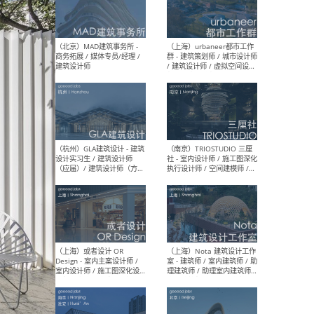
幕墙 / BIM / 成本 / 工程 / 运
生
营 / 品牌 / 观点views / 实习
等
（北京）MAT 超级建筑事务
（深圳
所 - 项目建筑师 / 初级建筑
景观
师/助理建筑师 / 室内建筑师
业设
/ 实习生
（北京）MAD建筑事务所 -
（上
商务拓展 / 媒体专员/经理 /
群 
建筑设计师
/ 
师 