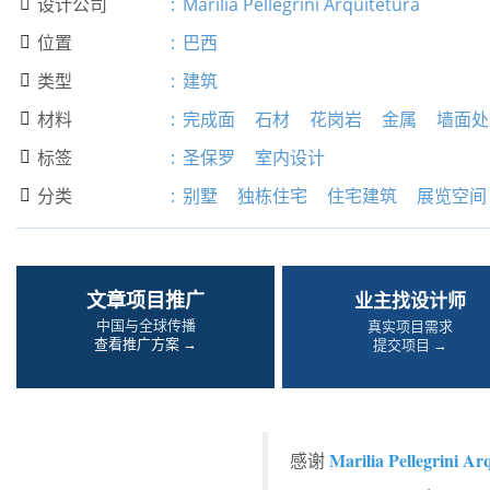
设计公司
:
Marilia Pellegrini Arquitetura

位置
:
巴西

类型
:
建筑

材料
:
完成面
石材
花岗岩
金属
墙面处

标签
:
圣保罗
室内设计

分类
:
别墅
独栋住宅
住宅建筑
展览空间

文章项目推广
业主找设计师
中国与全球传播
真实项目需求
查看推广方案 →
提交项目 →
Marilia Pellegrini Ar
感谢