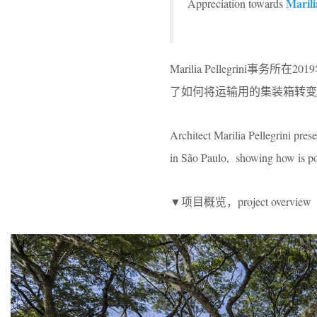
Marili
Appreciation towards
Marilia Pellegrini事
了如何将运输用的集装箱转变
Architect Marilia Pellegrini pr
in São Paulo, showing how is pos
▼项目概览，project overview