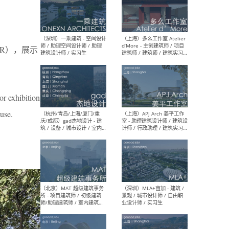
（上海）彬蔚致正建筑工作
（上海
室 – 项目建筑师 / 助理建筑
德佳
NER），展示
师 / 实习生
设计
r exhibition
use.
（深圳）一乘建筑 - 空间设计
（上
师 / 助理空间设计师 / 助理
d’M
建筑设计师 / 实习生
建筑
生 
（杭州/青岛/上海/厦门/重
（上海
庆/成都）gad杰地设计 - 建
室 
筑 / 设备 / 城市设计 / 室内 /
计师