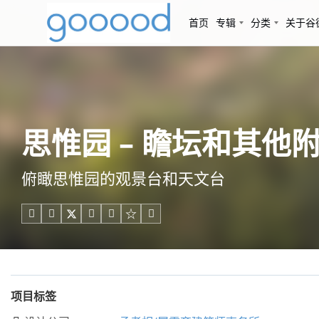
首页
专辑
分类
关于谷
思惟园 – 瞻坛和其他
俯瞰思惟园的观景台和天文台





项目标签