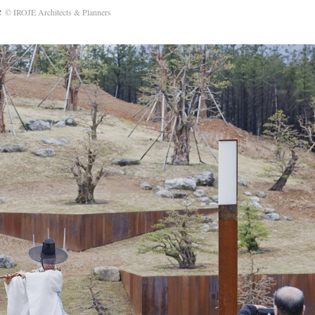
e
© IROJE Architects & Planners