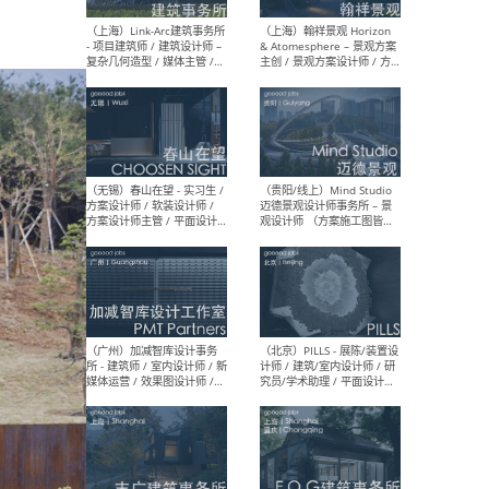
（上海）上海建筑设计研究
（北
院有限公司 沈钺建筑创作工
师（
作室（FREE STUDIO）- 助理
建筑
建筑师 / 驻场建筑师 / 实习
设计
生
实习
（上海）雁飞建筑事务所
（上
Yanfei architects - 助理建
VIS
筑师 / 建筑实习生（长期有
室内
效）
软装
（上海）十方圆国际 - 资深专
（上海
案负责人 / 主案设计师 / 设
建筑
计师助理 / 软装设计师 / 软
/ 
装设计师助理
师 