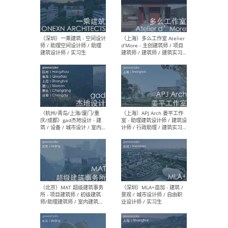
（上海）彬蔚致正建筑工作
（上海
室 – 项目建筑师 / 助理建筑
德佳
师 / 实习生
设计
（深圳）一乘建筑 - 空间设计
（上
师 / 助理空间设计师 / 助理
d’M
建筑设计师 / 实习生
建筑
生 
（杭州/青岛/上海/厦门/重
（上海
庆/成都）gad杰地设计 - 建
室 
筑 / 设备 / 城市设计 / 室内 /
计师