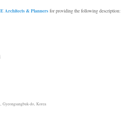
E Architects & Planners
for providing the following description:
面
, Gyeongsangbuk-do, Korea