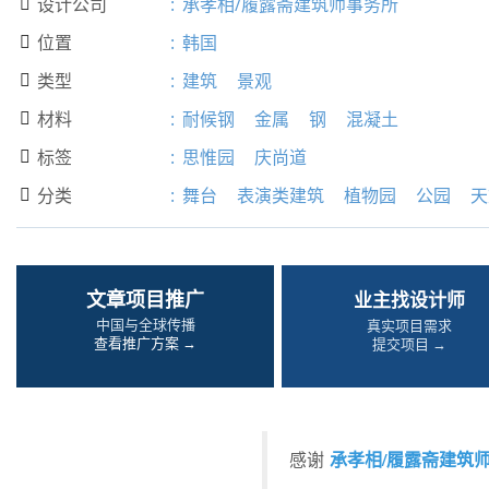
设计公司
:
承孝相/履露斋建筑师事务所

位置
:
韩国

类型
:
建筑
景观

材料
:
耐候钢
金属
钢
混凝土

标签
:
思惟园
庆尚道

分类
:
舞台
表演类建筑
植物园
公园
天

文章项目推广
业主找设计师
中国与全球传播
真实项目需求
查看推广方案 →
提交项目 →
承孝相/履露斋建筑
感谢