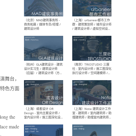
幕墙 / BIM / 成本 / 工程 / 运
生
营 / 品牌 / 观点views / 实习
等
（北京）MAT 超级建筑事务
（深圳
所 - 项目建筑师 / 初级建筑
景观
师/助理建筑师 / 室内建筑师
业设
/ 实习生
演舞台，
特色方面
（北京）MAD建筑事务所 -
（上
商务拓展 / 媒体专员/经理 /
群 
建筑设计师
/ 
师 
along the
 place made