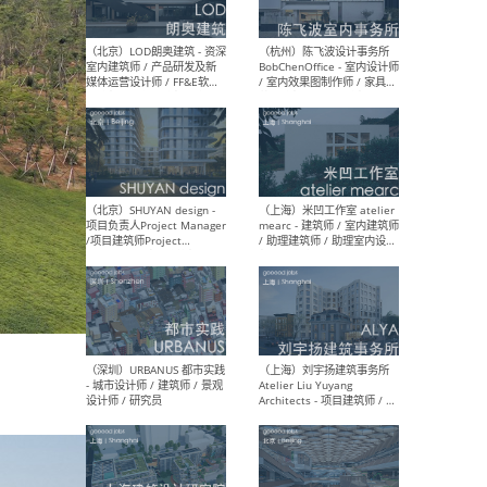
（大理）之间建筑
（西
ArCONNECT – 项目建筑师 /
研究
建筑师 / 助理建筑师 / 室内
主创
设计师 / 实习生
景观
施工
（深圳）TOMO東木筑造 -
（广
室内设计师 / 资深深化设计
所 
师 / AIGC内容编辑(室内设计
理设
方向) / 照明设计师 / 软装设
新媒
计师
生
（北京）LOD朗奥建筑 - 资深
（杭
室内建筑师 / 产品研发及新
Bob