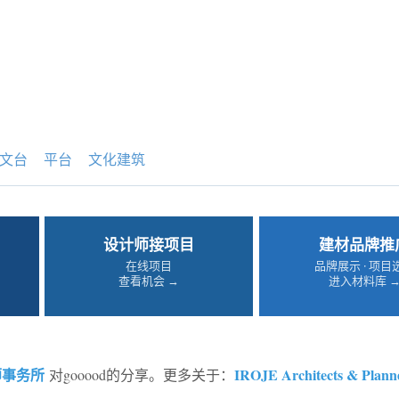
文台
平台
文化建筑
设计师接项目
建材品牌推
在线项目
品牌展示 · 项目
查看机会 →
进入材料库 
师事务所
IROJE Architects & Plann
对gooood的分享。更多关于：