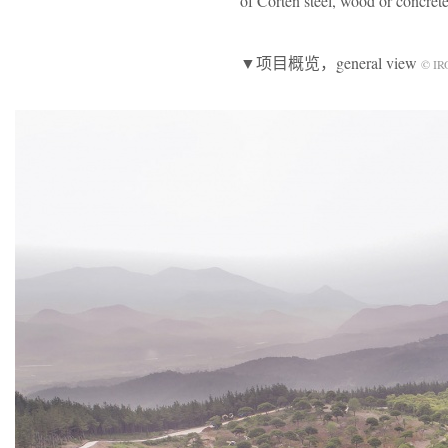
of Corten steel, wood or concrete
▼项目概览，general view
© IRO