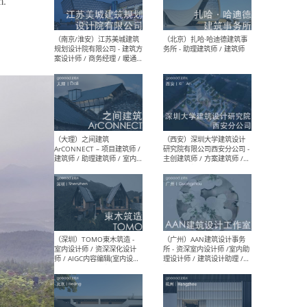
m.
（杭州）GLA建筑设计 - 建筑
（南京
设计实习生 / 建筑设计师
社 
（应届）/ 建筑设计师（方案
执行
设计）/ 建筑设计师（施工
实习
图）/ 结构设计师 / 给排水设
计师
（上海）或者设计 OR
（上
Design - 室内主案设计师 /
室 -
室内设计师 / 施工图深化设
理建
计师 / 室内设计助理 / 新媒
实习
体运营
请）
（南京/淮安）江苏美城建筑
（北
规划设计院有限公司 - 建筑方
务所
案设计师 / 商务经理 / 暖通
设计师 / 造价工程师