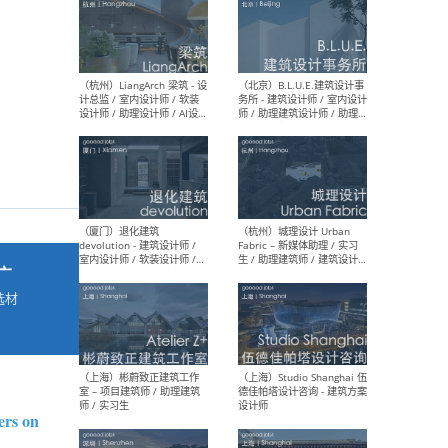
最新工作
按地区查看 ：
全部
|
北方
|
长江
|
华南
（杭州）LiangArch 梁筑 - 设
（北
计总监 / 室内设计师 / 软装
务所
设计师 / 助理设计师 / AI设计
师 
师 / 施工图深化设计师 / 品
室内
牌商务总助
广
选材
→
（厦门）退化建筑
（杭
devolution - 建筑设计师 /
Fab
室内设计师 / 软装设计师 /
生 
项目统筹 / 合伙人助理
师
ers on