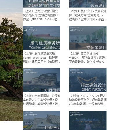
媒体运营设计师 / FF&E软装
/ 
设计师 / 深化设计师 / 实习
装设
生
（北京）SHUYAN design -
（上
项目负责人Project Manager
mea
/项目建筑师Project
/ 
Architect / 助理建筑师
师 
Assistant Architect / 创始
请）
人助理Founder's Assistant
/ 实习生Intern
（深圳）URBANUS 都市实践
（上
- 城市设计师 / 建筑师 / 景观
Atel
设计师 / 研究员
Arc
媒体
生（