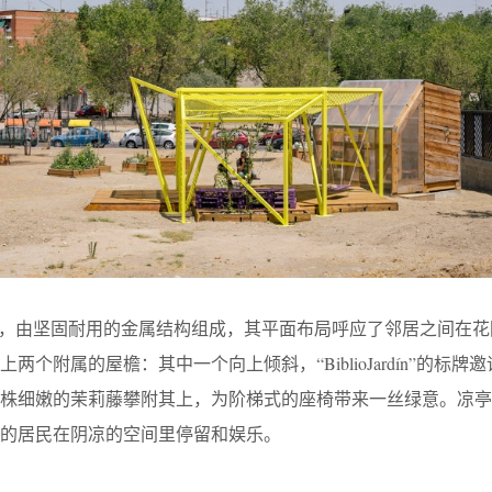
凉亭装置，由坚固耐用的金属结构组成，其平面布局呼应了邻居之间在
个附属的屋檐：其中一个向上倾斜，“BiblioJardín”的标牌
几株细嫩的茉莉藤攀附其上，为阶梯式的座椅带来一丝绿意。凉亭
的居民在阴凉的空间里停留和娱乐。