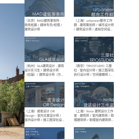
幕墙 / BIM / 成本 / 工程 / 运
生
营 / 品牌 / 观点views / 实习
等
（北京）MAT 超级建筑事务
（深圳
所 - 项目建筑师 / 初级建筑
景观
师/助理建筑师 / 室内建筑师
业设
/ 实习生
（北京）MAD建筑事务所 -
（上
商务拓展 / 媒体专员/经理 /
群 
建筑设计师
/ 
师 