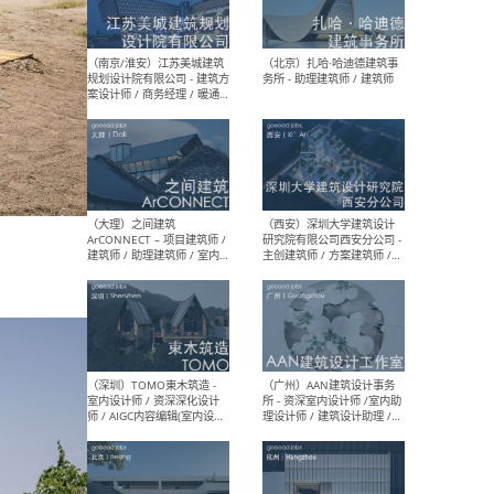
（杭州）GLA建筑设计 - 建筑
（南京
设计实习生 / 建筑设计师
社 
（应届）/ 建筑设计师（方案
执行
设计）/ 建筑设计师（施工
实习
图）/ 结构设计师 / 给排水设
计师
（上海）或者设计 OR
（上
Design - 室内主案设计师 /
室 -
室内设计师 / 施工图深化设
理建
计师 / 室内设计助理 / 新媒
实习
体运营
请）
（南京/淮安）江苏美城建筑
（北
规划设计院有限公司 - 建筑方
务所
案设计师 / 商务经理 / 暖通
设计师 / 造价工程师