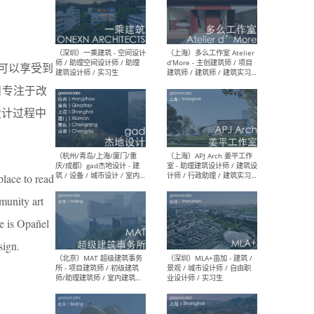
（上海）彬蔚致正建筑工作
（上海
室 – 项目建筑师 / 助理建筑
德佳
都可以享受到
师 / 实习生
设计
项目专注于改
设计过程中
（深圳）一乘建筑 - 空间设计
（上
师 / 助理空间设计师 / 助理
d’M
lace to read
建筑设计师 / 实习生
建筑
生 
munity art
se is Opañel
sign.
（杭州/青岛/上海/厦门/重
（上海
庆/成都）gad杰地设计 - 建
室 
筑 / 设备 / 城市设计 / 室内 /
计师