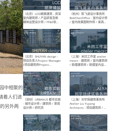
（大理）之间建筑
（西
ArCONNECT – 项目建筑师 /
研究
建筑师 / 助理建筑师 / 室内
主创
设计师 / 实习生
景观
施工
（深圳）TOMO東木筑造 -
（广
室内设计师 / 资深深化设计
所 
师 / AIGC内容编辑(室内设计
理设
花园中相聚的
方向) / 照明设计师 / 软装设
新媒
计师
生
邀请着人们进
的另外两
（北京）LOD朗奥建筑 - 资深
（杭
室内建筑师 / 产品研发及新
Bob