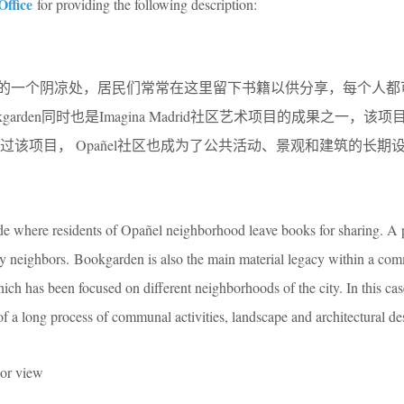
ffice
for providing the following description:
añel街区的一个阴凉处，居民们常常在这里留下书籍以供分享，每个人
arden同时也是Imagina Madrid社区艺术项目的成果之一，该
该项目， Opañel社区也成为了公共活动、景观和建筑的长期
de where residents of Opañel neighborhood leave books for sharing. A p
y neighbors. Bookgarden is also the main material legacy within a com
ich has been focused on different neighborhoods of the city. In this ca
a long process of communal activities, landscape and architectural de
r view