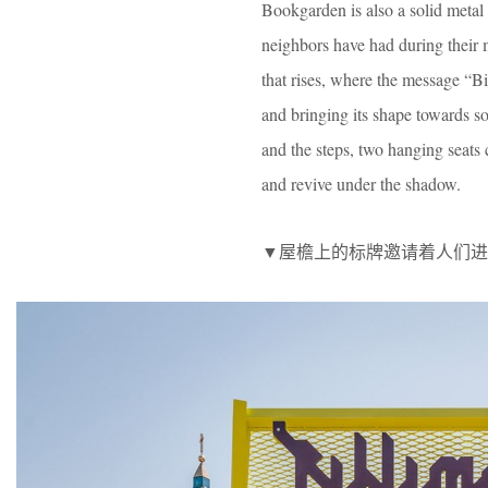
Bookgarden is also a solid metal 
neighbors have had during their 
that rises, where the message “Bib
and bringing its shape towards so
and the steps, two hanging seats 
and revive under the shadow.
▼屋檐上的标牌邀请着人们进入，the messa