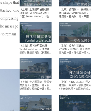
媒体运营设计师 / FF&E软装
/ 
he shape that
设计师 / 深化设计师 / 实习
装设
生
attached: one
, compressing
 the message
s to remain
（北京）SHUYAN design -
（上
项目负责人Project Manager
mea
/项目建筑师Project
/ 
Architect / 助理建筑师
师 
Assistant Architect / 创始
请）
人助理Founder's Assistant
/ 实习生Intern
（深圳）URBANUS 都市实践
（上
- 城市设计师 / 建筑师 / 景观
Atel
设计师 / 研究员
Arc
媒体
生（