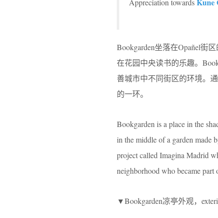
Kune O
Appreciation towards
Bookgarden坐落在Op
在花园中央读书的乐趣。Bookg
善城市中不同街区的环境。通过
的一环。
Bookgarden is a place in the sha
in the middle of a garden made b
project called Imagina Madrid wh
neighborhood who became part of 
▼Bookgarden凉亭外观，exterio