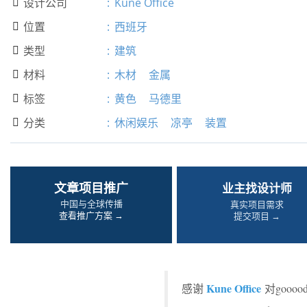
设计公司
:
Kune Office

位置
:
西班牙

类型
:
建筑

材料
:
木材
金属

标签
:
黄色
马德里

分类
:
休闲娱乐
凉亭
装置

文章项目推广
业主找设计师
中国与全球传播
真实项目需求
查看推广方案 →
提交项目 →
Kune Office
感谢
对gooo