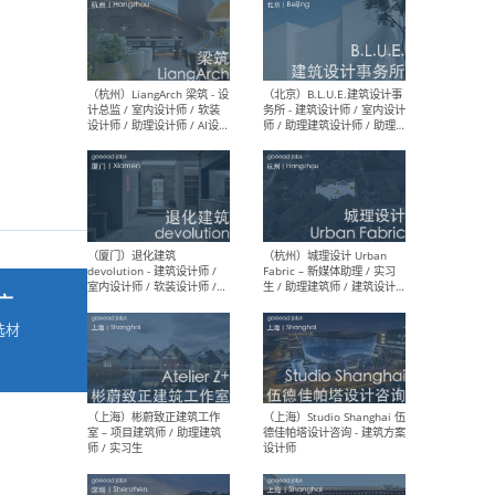
最新工作
按地区查看 ：
全部
|
北方
|
长江
|
华南
（杭州）LiangArch 梁筑 - 设
（北
计总监 / 室内设计师 / 软装
务所
设计师 / 助理设计师 / AI设计
师 
师 / 施工图深化设计师 / 品
室内
牌商务总助
广
选材
→
（厦门）退化建筑
（杭
devolution - 建筑设计师 /
Fab
室内设计师 / 软装设计师 /
生 
项目统筹 / 合伙人助理
师