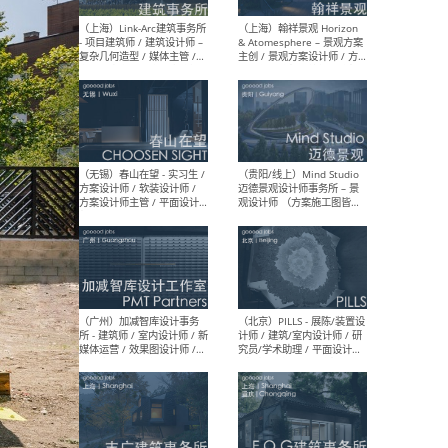
（上海）上海建筑设计研究
（北
院有限公司 沈钺建筑创作工
师（
作室（FREE STUDIO）- 助理
建筑
建筑师 / 驻场建筑师 / 实习
设计
生
实习
（上海）雁飞建筑事务所
（上
Yanfei architects - 助理建
VIS
筑师 / 建筑实习生（长期有
室内
效）
软装
（上海）十方圆国际 - 资深专
（上海
案负责人 / 主案设计师 / 设
建筑
计师助理 / 软装设计师 / 软
/ 
装设计师助理
师 