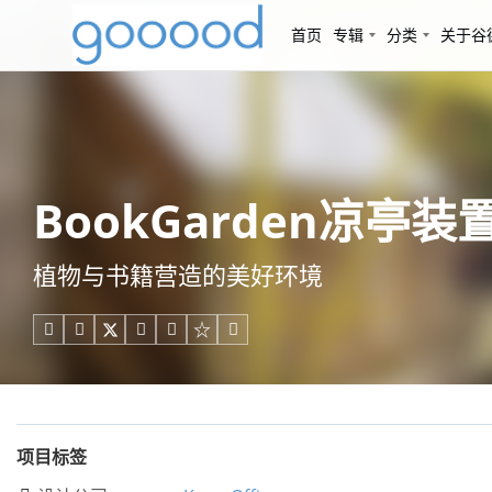
首页
专辑
分类
关于谷
BookGarden凉亭装置，
植物与书籍营造的美好环境





项目标签