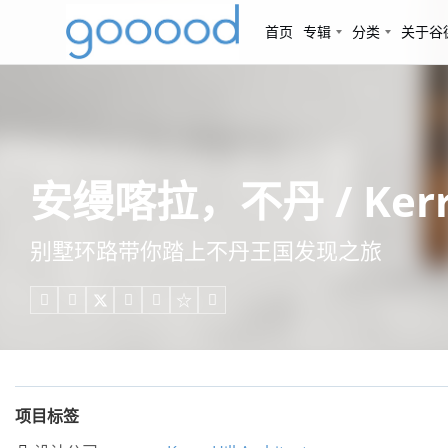
首页
专辑
分类
关于谷
安缦喀拉，不丹 / Kerry H
别墅环路带你踏上不丹王国发现之旅





项目标签