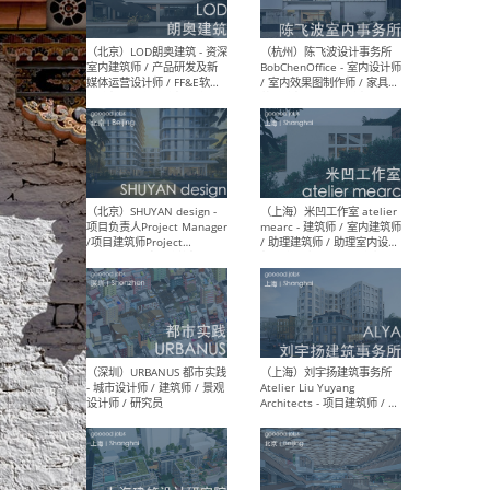
（大理）之间建筑
（西
ArCONNECT – 项目建筑师 /
研究
建筑师 / 助理建筑师 / 室内
主创
设计师 / 实习生
景观
施工
（深圳）TOMO東木筑造 -
（广
室内设计师 / 资深深化设计
所 
师 / AIGC内容编辑(室内设计
理设
方向) / 照明设计师 / 软装设
新媒
计师
生
（北京）LOD朗奥建筑 - 资深
（杭
室内建筑师 / 产品研发及新
Bob