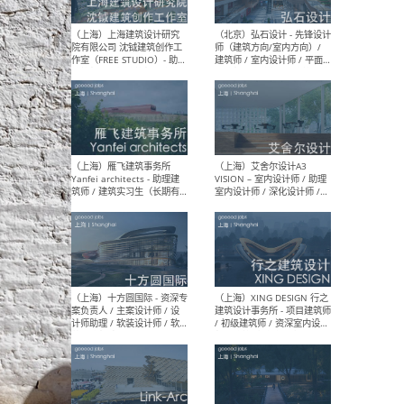
媒体运营设计师 / FF&E软装
/ 
设计师 / 深化设计师 / 实习
装设
生
（北京）SHUYAN design -
（上
项目负责人Project Manager
mea
/项目建筑师Project
/ 
Architect / 助理建筑师
师 
Assistant Architect / 创始
请）
人助理Founder's Assistant
/ 实习生Intern
（深圳）URBANUS 都市实践
（上
- 城市设计师 / 建筑师 / 景观
Atel
设计师 / 研究员
Arc
媒体
生（