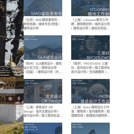
幕墙 / BIM / 成本 / 工程 / 运
生
营 / 品牌 / 观点views / 实习
等
（北京）MAT 超级建筑事务
（深圳
所 - 项目建筑师 / 初级建筑
景观
师/助理建筑师 / 室内建筑师
业设
/ 实习生
（北京）MAD建筑事务所 -
（上
商务拓展 / 媒体专员/经理 /
群 
建筑设计师
/ 
师 