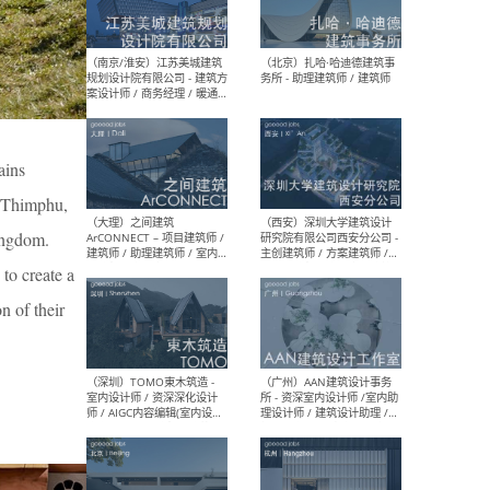
（杭州）GLA建筑设计 - 建筑
（南京
设计实习生 / 建筑设计师
社 
（应届）/ 建筑设计师（方案
执行
设计）/ 建筑设计师（施工
实习
图）/ 结构设计师 / 给排水设
计师
ains
, Thimphu,
（上海）或者设计 OR
（上
Design - 室内主案设计师 /
室 -
ingdom.
室内设计师 / 施工图深化设
理建
计师 / 室内设计助理 / 新媒
实习
to create a
体运营
请）
n of their
（南京/淮安）江苏美城建筑
（北
规划设计院有限公司 - 建筑方
务所
案设计师 / 商务经理 / 暖通
设计师 / 造价工程师