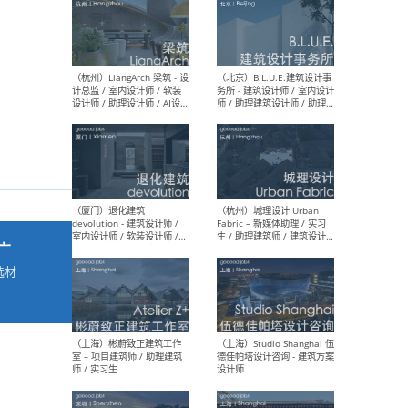
最新工作
按地区查看 ：
全部
|
北方
|
长江
|
华南
（杭州）LiangArch 梁筑 - 设
（北
计总监 / 室内设计师 / 软装
务所
设计师 / 助理设计师 / AI设计
师 
师 / 施工图深化设计师 / 品
室内
牌商务总助
广
选材
→
（厦门）退化建筑
（杭
devolution - 建筑设计师 /
Fab
室内设计师 / 软装设计师 /
生 
项目统筹 / 合伙人助理
师