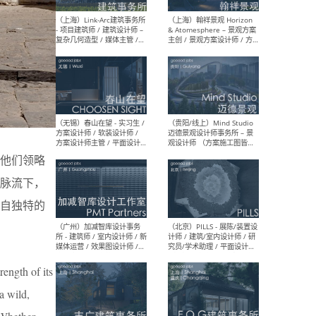
（上海）上海建筑设计研究
（北
院有限公司 沈钺建筑创作工
师（
作室（FREE STUDIO）- 助理
建筑
建筑师 / 驻场建筑师 / 实习
设计
生
实习
（上海）雁飞建筑事务所
（上
Yanfei architects - 助理建
VIS
他们领略
筑师 / 建筑实习生（长期有
室内
效）
软装
山脉流下，
自独特的
（上海）十方圆国际 - 资深专
（上海
rength of its
案负责人 / 主案设计师 / 设
建筑
计师助理 / 软装设计师 / 软
/ 
a wild,
装设计师助理
师 