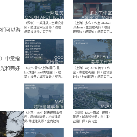
（上海）彬蔚致正建筑工作
（上海
室 – 项目建筑师 / 助理建筑
德佳
客们可以游
师 / 实习生
设计
ha）中意指
风光和完好
（深圳）一乘建筑 - 空间设计
（上
师 / 助理空间设计师 / 助理
d’M
建筑设计师 / 实习生
建筑
生 
（杭州/青岛/上海/厦门/重
（上海
庆/成都）gad杰地设计 - 建
室 
筑 / 设备 / 城市设计 / 室内 /
计师