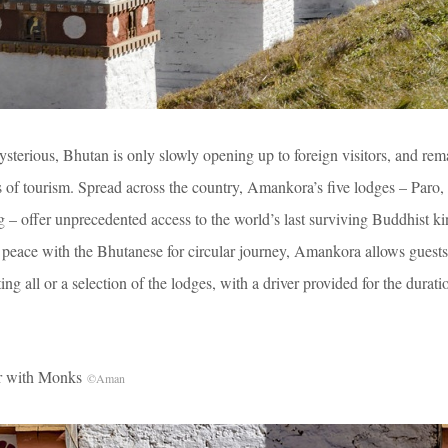
mysterious, Bhutan is only slowly opening up to foreign visitors, and rem
gs of tourism. Spread across the country, Amankora’s five lodges – Paro
 offer unprecedented access to the world’s last surviving Buddhist k
peace with the Bhutanese for circular journey, Amankora allows guests 
ing all or a selection of the lodges, with a driver provided for the duratio
with Monks
©Aman