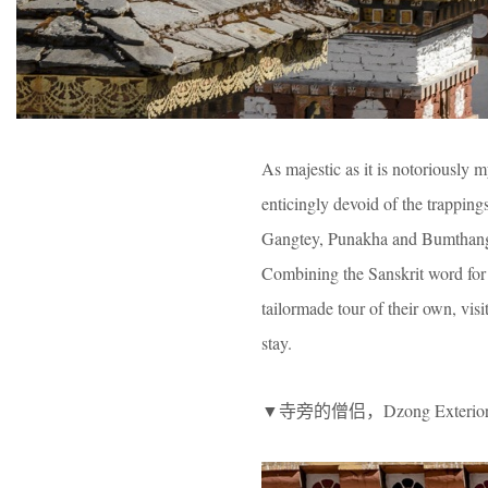
As majestic as it is notoriously 
enticingly devoid of the trappin
Gangtey, Punakha and Bumthang –
Combining the Sanskrit word for 
tailormade tour of their own, visit
stay.
▼寺旁的僧侣，Dzong Exterior 