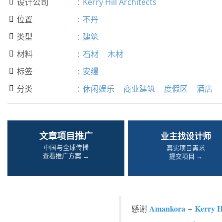
设计公司
:
Kerry Hill Architects

位置
:
不丹

类型
:
建筑

材料
:
石材
木材

标签
:
安缦

分类
:
休闲娱乐
商业建筑
度假区
酒店

文章项目推广
业主找设计师
中国与全球传播
真实项目需求
查看推广方案 →
提交项目 →
Amankora
Kerry Hi
感谢
+